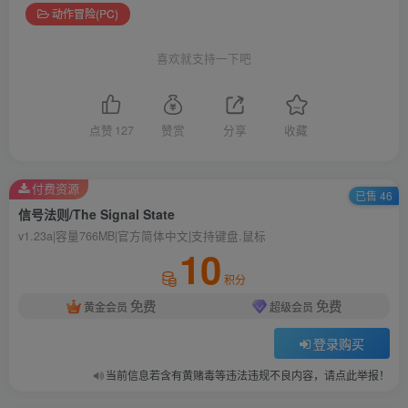
动作冒险(PC)
喜欢就支持一下吧
点赞
127
赞赏
分享
收藏
付费资源
已售 46
信号法则/The Signal State
v1.23a|容量766MB|官方简体中文|支持键盘.鼠标
10
积分
免费
免费
黄金会员
超级会员
登录购买
当前信息若含有黄赌毒等违法违规不良内容，请点此举报！