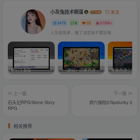
小灰兔技术频道
关注
3479
8
33
318W+
人生很简单，做了决定就不要后悔
梦幻工具箱————-免费
–（源码）田螺西游9.0 假人摆摊18门派飞升渡劫化圣助战最新BB谛听….
笑傲西游二版-
上一篇
下一篇
石头记RPG/Stone Story
洞穴探险2/Spelunky 2
RPG
相关推荐