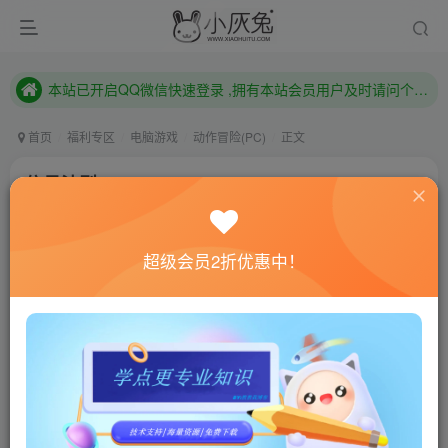
本站已开启QQ微信快速登录 ,拥有本站会员用户及时请问个人中心绑定！
已注册用户及时绑定邮箱,防止忘记资料
本站已开启QQ微信快速登录 ,拥有本站会员用户及时请问个人中心绑定！
首页
福利专区
电脑游戏
动作冒险(PC)
正文
信号法则/The Signal State
小灰兔技术频道
关注
私信
4年前更新
超级会员2折优惠中！
0
423
127
联网教程： 内附教程
单机教程： 内附教程
不懂的话联系客服！！！
本站的资源转载自国内外各大媒体和网络，仅供试玩体
验。如果您喜欢该游戏内容，请支持正版
→→→
正版购买
游戏介绍