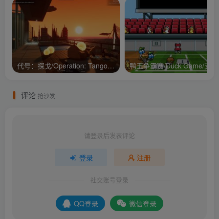
代号：探戈/Operation: Tango/支持网络联机
鸭王争
评论
抢沙发
请登录后发表评论
登录
注册
社交账号登录
QQ登录
微信登录