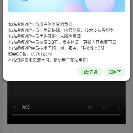
你是生活在末世的信号调试员。一场即将永远彻底地改
变农业生产的变革袭来，而你，正是其中的一分子：你需要
本站超级VIP会员用户终身资源免费
发挥逻辑能力，洞悉信号法则，调用模块化的合成器来未加
本站超级VIP会员：免费搭建、内容修复、技术支持等服务
密各式复杂的谜题。修复各种机器设备，重建废弃农场，迈
本站超级VIP会员优先获得个人所需资源
本站超级VIP会员专属QQ群，版本修复、更新内容免费下载
出踏向未来的第一步吧。
本站超级VIP会员技术问题一对一服务，轻松当上GM
超会QQ群：697012340
游戏视频
本站资源仅限交流学习，请勿用于非法用途！
自助开通
知道了