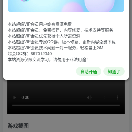
《翼星求生ICARUS》是一款与时间赛跑的PvE生存游
戏，可支持多达八名玩家或进行单人游戏。探索地球化改造
本站超级VIP会员用户终身资源免费
出错后蛮荒的外星荒野。尽可能地生存来开采外来物质，然
本站超级VIP会员：免费搭建、内容修复、技术支持等服务
后返回轨道去研发更先进的科技。
本站超级VIP会员优先获得个人所需资源
本站超级VIP会员专属QQ群，版本修复、更新内容免费下载
游戏视频
本站超级VIP会员技术问题一对一服务，轻松当上GM
超会QQ群：697012340
本站资源仅限交流学习，请勿用于非法用途！
自助开通
知道了
游戏截图