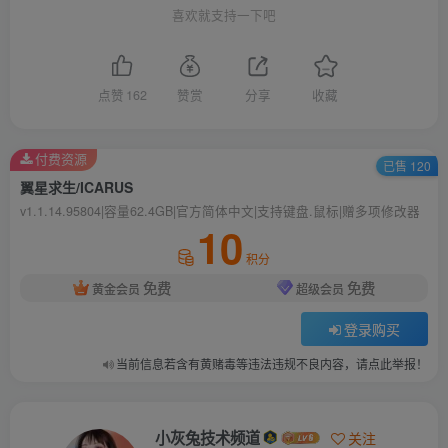
喜欢就支持一下吧
点赞
162
赞赏
分享
收藏
付费资源
已售 120
翼星求生/ICARUS
v1.1.14.95804|容量62.4GB|官方简体中文|支持键盘.鼠标|赠多项修改器
10
积分
免费
免费
黄金会员
超级会员
登录购买
当前信息若含有黄赌毒等违法违规不良内容，请点此举报！
小灰兔技术频道
关注