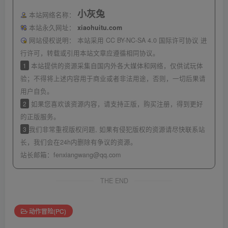
小灰兔
本站网络名称：
本站永久网址：
xiaohuitu.com
网站侵权说明：
本站采用 CC BY-NC-SA 4.0 国际许可协议 进
行许可，转载或引用本站文章应遵循相同协议。
1
本站提供的资源采集自国内外各大媒体和网络，仅供试玩体
验；不得将上述内容用于商业或者非法用途，否则，一切后果请
用户自负。
2
如果您喜欢该资源内容，请支持正版，购买注册，得到更好
的正版服务。
3
我们非常重视版权问题, 如果有侵犯版权的资源请尽快联系站
长，我们会在24h内删除有争议的资源。
站长邮箱：
fenxiangwang@qq.com
THE END
动作冒险(PC)