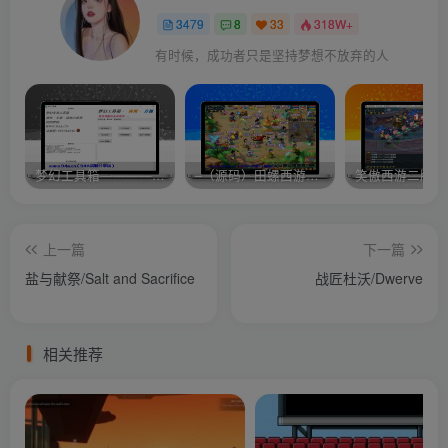
3479
8
33
318W+
有时候，成功者只是坚持梦想不放弃的人
梦幻工具箱————-免费
–（源码）田螺西游9.0 假人摆摊18门派飞升渡劫化圣助战最新BB谛听….
笑傲西游二版-
上一篇
下一篇
盐与献祭/Salt and Sacrifice
战匠杜沃/Dwerve
相关推荐