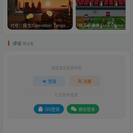
代号：探戈/Operation: Tango/支持网络联机
鸭王争
评论
抢沙发
请登录后发表评论
登录
注册
社交账号登录
QQ登录
微信登录