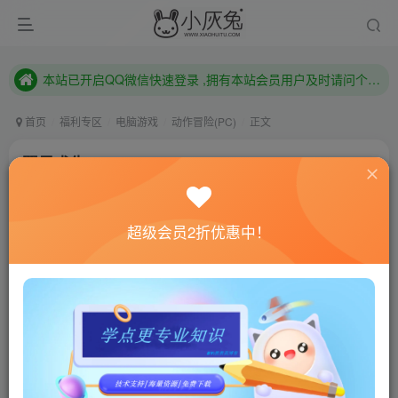
本站已开启QQ微信快速登录 ,拥有本站会员用户及时请问个人中心绑定！
已注册用户及时绑定邮箱,防止忘记资料
本站已开启QQ微信快速登录 ,拥有本站会员用户及时请问个人中心绑定！
首页
福利专区
电脑游戏
动作冒险(PC)
正文
翼星求生/ICARUS
小灰兔技术频道
关注
私信
4年前更新
超级会员2折优惠中！
0
849
162
联网教程： 内附教程
单机教程： 内附教程
不懂的话联系客服！！！
本站的资源转载自国内外各大媒体和网络，仅供试玩体
验。如果您喜欢该游戏内容，请支持正版
→→→
正版购买
游戏介绍