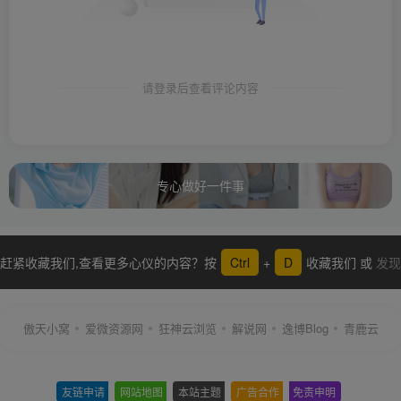
请登录后查看评论内容
专心做好一件事
赶紧收藏我们,查看更多心仪的内容？按
Ctrl
+
D
收藏我们 或
发现
更多
傲天小窝
爱微资源网
狂神云浏览
解说网
逸博Blog
青鹿云
友链申请
-
网站地图
-
本站主题
-
广告合作
-
免责申明
-