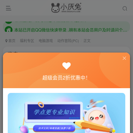
本站已开启QQ微信快速登录 ,拥有本站会员用户及时请问个人中心绑定！
已注册用户及时绑定邮箱,防止忘记资料
本站已开启QQ微信快速登录 ,拥有本站会员用户及时请问个人中心绑定！
首页
福利专区
电脑游戏
动作冒险(PC)
正文
拳皇15/THE KING OF FIGHTERS XV
小灰兔技术频道
关注
私信
4年前更新
超级会员2折优惠中！
0
984
100
联网教程： 内附教程
单机教程： 内附教程
不懂的话联系客服！！！
本站的资源转载自国内外各大媒体和网络，仅供试玩体
验。如果您喜欢该游戏内容，请支持正版
→→→
正版购买
游戏介绍