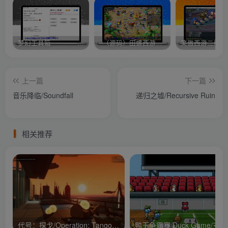
梦幻工具箱————-免费
–（源码）田螺西游9.0 假人摆摊18门派飞升渡劫化圣助战最新BB谛听….
笑傲西游二版-
上一篇
下一篇
音乐降临/Soundfall
递归之墟/Recursive Ruin
相关推荐
代号：探戈/Operation: Tango/支持网络联机
鸭王争