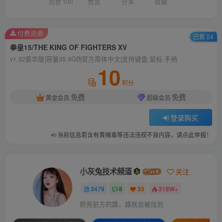
点赞
100
赞赏
分享
收藏
付费资源
已售 24
拳皇15/THE KING OF FIGHTERS XV
v1.32豪华版|容量35.6GB|官方简体中文|支持键盘.鼠标.手柄
10
积分
免费
免费
黄金会员
超级会员
登录购买
当前信息若含有黄赌毒等违法违规不良内容，请点此举报！
小灰兔技术频道
关注
3479
8
33
318W+
照亮前方的路，路就会被找到