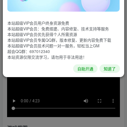
《拳皇15》是由SNK CORPORATION制作并发行的一
款动作格斗游戏，《拳皇》系列自1994年问世以来一直受到
本站超级VIP会员用户终身资源免费
众玩家的追捧，时隔六年，最新一作《拳皇15》问世，又会
本站超级VIP会员：免费搭建、内容修复、技术支持等服务
掀起什么样的格斗狂潮呢。
本站超级VIP会员优先获得个人所需资源
本站超级VIP会员专属QQ群，版本修复、更新内容免费下载
游戏视频
本站超级VIP会员技术问题一对一服务，轻松当上GM
超会QQ群：697012340
本站资源仅限交流学习，请勿用于非法用途！
自助开通
知道了