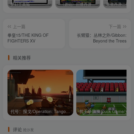
梦幻工具箱————-免费
–（源码）田螺西游9.0 假人摆摊18门派飞升渡劫化圣助战最新BB谛听….
笑傲西游二版-
上一篇
下一篇
拳皇15/THE KING OF
长臂猿：丛林之外/Gibbon:
FIGHTERS XV
Beyond the Trees
相关推荐
代号：探戈/Operation: Tango/支持网络联机
鸭王争
评论
抢沙发