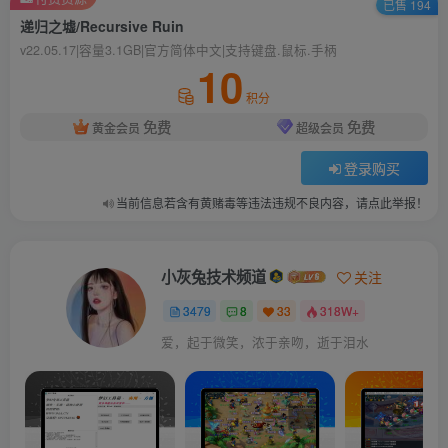
已售 194
递归之墟/Recursive Ruin
v22.05.17|容量3.1GB|官方简体中文|支持键盘.鼠标.手柄
10
积分
免费
免费
黄金会员
超级会员
登录购买
当前信息若含有黄赌毒等违法违规不良内容，请点此举报！
小灰兔技术频道
关注
3479
8
33
318W+
爱，起于微笑，浓于亲吻，逝于泪水