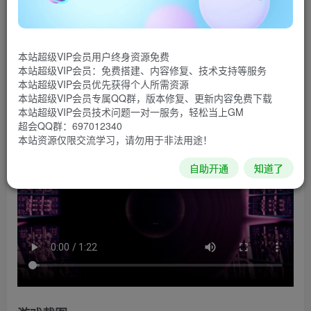
一款万花筒般的解谜叙事游戏。在游戏中，一位艺术家
将要直面自己的哀恸。探索一个具备奇特分形之美的无限递
本站超级VIP会员用户终身资源免费
归世界，解决脑洞大开的谜题。直面不可言说之物，与伴你
本站超级VIP会员：免费搭建、内容修复、技术支持等服务
左右的猫咪聊天，寻找意义和希望。
本站超级VIP会员优先获得个人所需资源
本站超级VIP会员专属QQ群，版本修复、更新内容免费下载
游戏视频
本站超级VIP会员技术问题一对一服务，轻松当上GM
超会QQ群：697012340
本站资源仅限交流学习，请勿用于非法用途！
自助开通
知道了