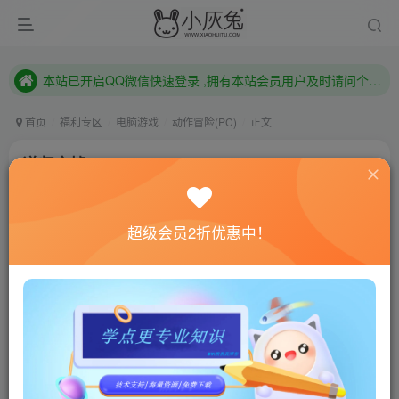
本站已开启QQ微信快速登录 ,拥有本站会员用户及时请问个人中心绑定！
已注册用户及时绑定邮箱,防止忘记资料
本站已开启QQ微信快速登录 ,拥有本站会员用户及时请问个人中心绑定！
首页
福利专区
电脑游戏
动作冒险(PC)
正文
递归之墟/Recursive Ruin
小灰兔技术频道
关注
私信
4年前更新
超级会员2折优惠中！
0
768
159
联网教程： 内附教程
单机教程： 内附教程
不懂的话联系客服！！！
本站的资源转载自国内外各大媒体和网络，仅供试玩体
验。如果您喜欢该游戏内容，请支持正版
→→→
正版购买
游戏介绍