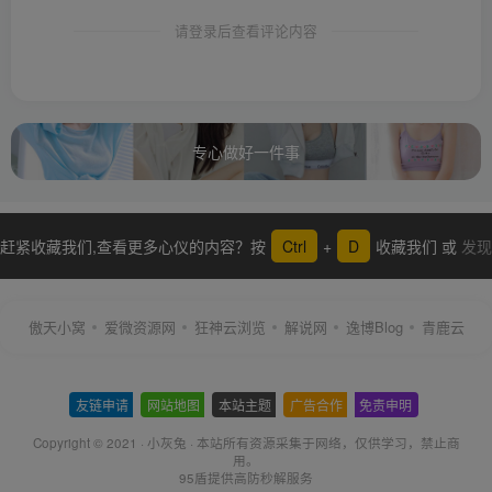
请登录后查看评论内容
专心做好一件事
赶紧收藏我们,查看更多心仪的内容？按
Ctrl
+
D
收藏我们 或
发现
更多
傲天小窝
爱微资源网
狂神云浏览
解说网
逸博Blog
青鹿云
友链申请
-
网站地图
-
本站主题
-
广告合作
-
免责申明
-
Copyright © 2021 ·
小灰兔
·
本站所有资源采集于网络
，仅供学习，禁止商
用。
95盾提供高防秒解服务