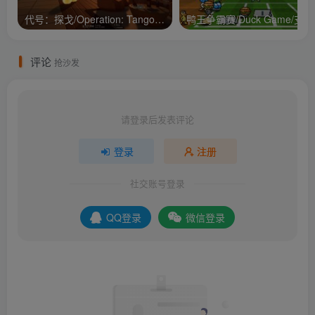
代号：探戈/Operation: Tango/支持网络联机
鸭王争
评论
抢沙发
请登录后发表评论
登录
注册
社交账号登录
QQ登录
微信登录