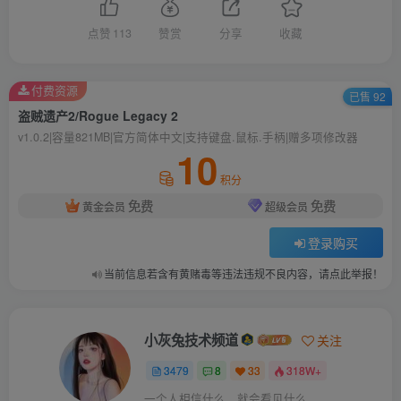
点赞
113
赞赏
分享
收藏
付费资源
已售 92
盗贼遗产2/Rogue Legacy 2
v1.0.2|容量821MB|官方简体中文|支持键盘.鼠标.手柄|赠多项修改器
10
积分
免费
免费
黄金会员
超级会员
登录购买
当前信息若含有黄赌毒等违法违规不良内容，请点此举报！
小灰兔技术频道
关注
3479
8
33
318W+
一个人相信什么，就会看见什么