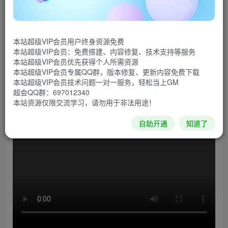
《盗贼遗产2》是一款Roguelike类游戏，是《盗贼遗
产》的正统续作，游戏内容全部由随机生成，但会有一些可
本站超级VIP会员用户终身资源免费
以升级的机制，让我们在每场游戏中都会受益。将采用阶段
本站超级VIP会员：免费搭建、内容修复、技术支持等服务
化随机生成的世界场景，搭配银河恶魔城的玩法。由于银河
本站超级VIP会员优先获得个人所需资源
本站超级VIP会员专属QQ群，版本修复、更新内容免费下载
恶魔城玩法强调RPG要素，需要技能和道具成长，而随机生
本站超级VIP会员技术问题一对一服务，轻松当上GM
成的不确定性将带来这方面的挑战。
超会QQ群：697012340
本站资源仅限交流学习，请勿用于非法用途！
游戏视频
自助开通
知道了