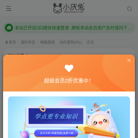
本站已开启QQ微信快速登录 ,拥有本站会员用户及时请问个人中心绑定！
已注册用户及时绑定邮箱,防止忘记资料
本站已开启QQ微信快速登录 ,拥有本站会员用户及时请问个人中心绑定！
首页
福利专区
电脑游戏
动作冒险(PC)
正文
盗贼遗产2/Rogue Legacy 2
小灰兔技术频道
关注
私信
4年前更新
超级会员2折优惠中！
0
1015
113
联网教程： 内附教程
单机教程： 内附教程
不懂的话联系客服！！！
本站的资源转载自国内外各大媒体和网络，仅供试玩体
验。如果您喜欢该游戏内容，请支持正版
→→→
正版购买
游戏介绍