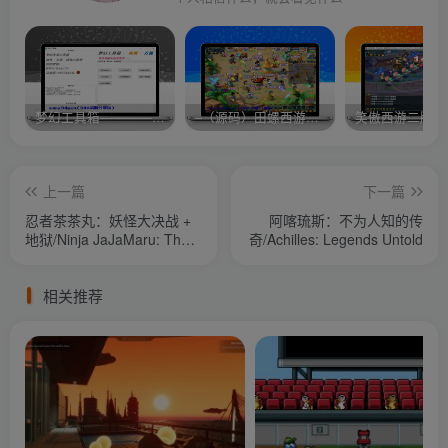
梦幻工具箱————-免费
–（源码）田螺西游9.0 假人摆摊18门派飞升渡劫化圣助战最新BB谛听….
笑傲西游二版-
上一篇
下一篇
忍者茶茶丸：妖怪大决战 +
阿喀琉斯：不为人知的传
地狱/Ninja JaJaMaru: The
奇/Achilles: Legends Untold
Great Yokai Battle + Hell
相关推荐