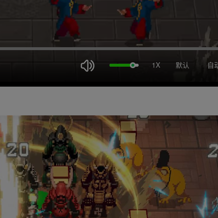
1X
默认
自