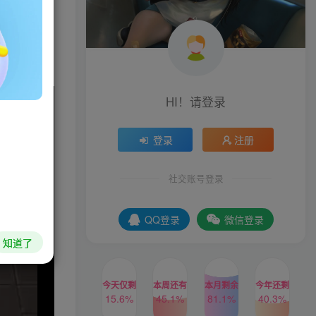
搭配打出独
HI！请登录
登录
注册
社交账号登录
QQ登录
微信登录
知道了
今天仅剩
本周还有
本月剩余
今年还剩
15.6%
45.1%
81.1%
40.3%