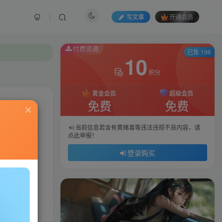
写文章
开通会员
付费资源
已售 196
10
积分
黄金会员
超级会员
免费
免费
私信
当前信息若含有黄赌毒等违法违规不良内容，请
点此举报！
64
131
登录购买