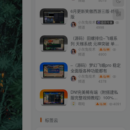
打不开
频道
5075
6月更新笑傲西游三版-终极
版
小灰兔技术
会员专属
频道
4998
（源码）田螺排位–飞蛾系
列 天梯系统 元神突破 单机
免费 含GM工具
小灰兔技术
98
频道
4900
–（源码）梦幻飞蛾pro 稳定
全面版各种功能都有
小灰兔技术
98
频道
4378
DNf完美稀有端（附搭建私
服完整视频教程）100%可
搭建(附完美端升级补丁)
4091
啊哈
38
标签云