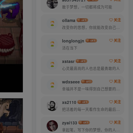
敢于梦想，一切都将成为可能
ollama
关注
改变你的思想，你就能改变自己的命运
longlongjn
关注
活在当下
xstasr
关注
心灵最高尚的人也总是最勇敢的人
wdxseee
关注
幸福并不是一味得到自己想要的，而是珍爱自己拥有的
xs2110
关注
把活着的每一天看作生命的最后一天
zyai133
关注
拿起笔，写下你的梦想，你的人生就从此刻起航