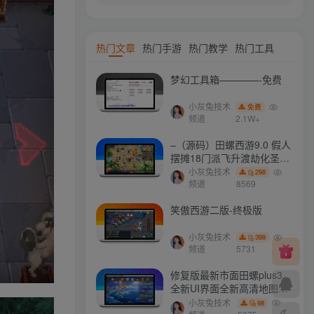
热门文章
热门手游
热门教学
热门工具
梦幻工具箱————-免费
小灰兔技术
免费
频道
2.1W+
–（源码）田螺西游9.0 假人
摆摊18门派飞升渡劫化圣助
战最新BB谛听….
小灰兔技术
298
频道
8569
笑傲西游二版-终极版
小灰兔技术
399
频道
5731
修复版最新市面田螺plus3
全新UI界面全新高清地图18
门派 修复了后门ggeserver
小灰兔技术
98