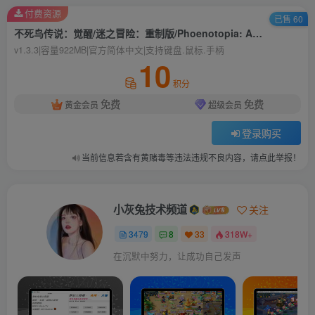
付费资源
已售 60
不死鸟传说：觉醒/迷之冒险：重制版/Phoenotopia: Awakening
v1.3.3|容量922MB|官方简体中文|支持键盘.鼠标.手柄
10
积分
免费
免费
黄金会员
超级会员
登录购买
当前信息若含有黄赌毒等违法违规不良内容，请点此举报！
小灰兔技术频道
关注
3479
8
33
318W+
在沉默中努力，让成功自己发声