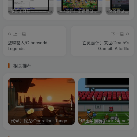
梦幻工具箱————-免费
–（源码）田螺西游9.0 假人摆摊18门派飞升渡劫化圣助战最新BB谛听….
笑傲西游二版-
上一篇
下一篇
战魂铭人/Otherworld
亡灵诡计：来世/Death\'s
Legends
Gambit: Afterlife
相关推荐
代号：探戈/Operation: Tango/支持网络联机
鸭王争