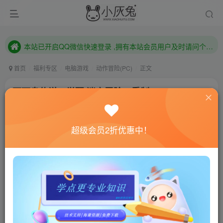
本站已开启QQ微信快速登录 ,拥有本站会员用户及时请问个人中心绑定！
已注册用户及时绑定邮箱,防止忘记资料
本站已开启QQ微信快速登录 ,拥有本站会员用户及时请问个人中心绑定！
首页
福利专区
电脑游戏
动作冒险(PC)
正文
不死鸟传说：觉醒/迷之冒险：重制
版/Phoenotopia: Awakening
小灰兔技术频道
关注
私信
超级会员2折优惠中！
4年前更新
0
758
187
联网教程： 内附教程
单机教程： 内附教程
不懂的话联系客服！！！
本站的资源转载自国内外各大媒体和网络，仅供试玩体
验。如果您喜欢该游戏内容，请支持正版
→→→
正版购买