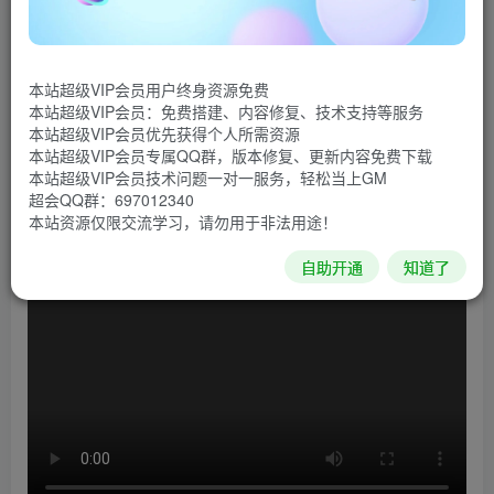
游戏介绍
《不死鸟传说：觉醒》是Cape Cosmic制作的一款平台
动作游戏，跟随主人公的脚步一同踏上冒险，克服困难重重
本站超级VIP会员用户终身资源免费
本站超级VIP会员：免费搭建、内容修复、技术支持等服务
的地牢并收集世界的奥秘。游戏最初是一款Flash游戏，国内
本站超级VIP会员优先获得个人所需资源
译名《谜之冒险》或者《奇幻大陆的勇士》，在重新制作之
本站超级VIP会员专属QQ群，版本修复、更新内容免费下载
本站超级VIP会员技术问题一对一服务，轻松当上GM
后再次推出，丰富的游戏内容将会为你带来一段精彩的冒险
超会QQ群：697012340
之旅。
本站资源仅限交流学习，请勿用于非法用途！
自助开通
知道了
游戏视频