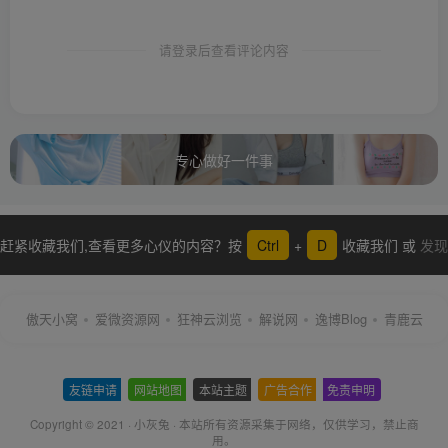
请登录后查看评论内容
专心做好一件事
赶紧收藏我们,查看更多心仪的内容？按
Ctrl
+
D
收藏我们 或
发现
更多
傲天小窝
爱微资源网
狂神云浏览
解说网
逸博Blog
青鹿云
友链申请
-
网站地图
-
本站主题
-
广告合作
-
免责申明
-
Copyright © 2021 ·
小灰兔
·
本站所有资源采集于网络
，仅供学习，禁止商
用。