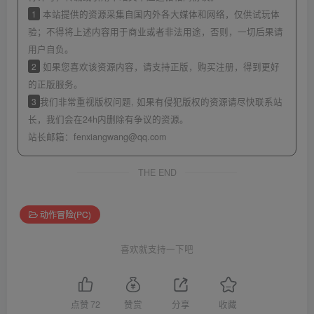
1
本站提供的资源采集自国内外各大媒体和网络，仅供试玩体
验；不得将上述内容用于商业或者非法用途，否则，一切后果请
用户自负。
2
如果您喜欢该资源内容，请支持正版，购买注册，得到更好
的正版服务。
3
我们非常重视版权问题, 如果有侵犯版权的资源请尽快联系站
长，我们会在24h内删除有争议的资源。
站长邮箱：
fenxiangwang@qq.com
THE END
动作冒险(PC)
喜欢就支持一下吧
点赞
72
赞赏
分享
收藏