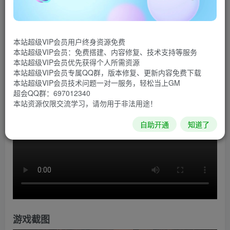
《亡灵诡计》是一款由洛杉矶的独立游戏开发者White
Rabbit制作的动作冒险游戏。本作的风格有点像《黑暗之
本站超级VIP会员用户终身资源免费
魂》和《旺达与巨像》的混合体，在游戏中玩家将探索一个
本站超级VIP会员：免费搭建、内容修复、技术支持等服务
充满野兽，骑士，以及巨大怪物的外星世界。
本站超级VIP会员优先获得个人所需资源
本站超级VIP会员专属QQ群，版本修复、更新内容免费下载
游戏视频
本站超级VIP会员技术问题一对一服务，轻松当上GM
超会QQ群：697012340
本站资源仅限交流学习，请勿用于非法用途！
自助开通
知道了
游戏截图