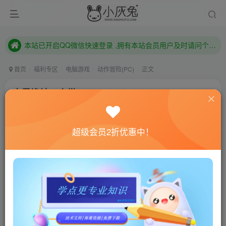
本站已开启QQ微信快速登录 ,拥有本站会员用户及时请问个人中心绑定！
已注册用户及时绑定邮箱,防止忘记资料
本站已开启QQ微信快速登录 ,拥有本站会员用户及时请问个人中心绑定！
首页
福利专区
电脑游戏
动作冒险(PC)
正文
亡灵诡计：来世/Death\’s Gambit: Afterlife
小灰兔技术频道
关注
私信
4年前更新
超级会员2折优惠中！
0
634
72
联网教程： 内附教程
单机教程： 内附教程
不懂的话联系客服！！！
本站的资源转载自国内外各大媒体和网络，仅供试玩体
验。如果您喜欢该游戏内容，请支持正版
→→→
正版购买
游戏介绍