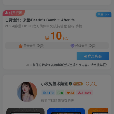
付费资源
已售 144
亡灵诡计：来世/Death\’s Gambit: Afterlife
v1.2.4|容量1.01GB|官方简体中文|支持键盘.鼠标.手柄
10
积分
免费
免费
黄金会员
超级会员
登录购买
当前信息若含有黄赌毒等违法违规不良内容，请点此举报！
小灰兔技术频道
关注
3479
8
33
318W+
微笑可以晴朗所有的天