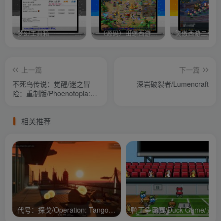
梦幻工具箱————-免费
–（源码）田螺西游9.0 假人摆摊18门派飞升渡劫化圣助战最新BB谛听….
笑傲西游二版-
上一篇
下一篇
不死鸟传说：觉醒/迷之冒
深岩破裂者/Lumencraft
险：重制版/Phoenotopia:
Awakening
相关推荐
代号：探戈/Operation: Tango/支持网络联机
鸭王争