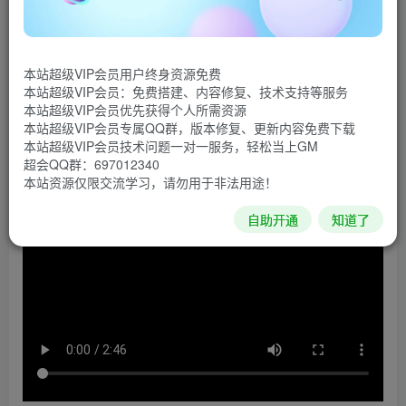
在开放式的中世纪奇幻世界里冒险与战斗！培养能力各
异的英雄角色，游历于星罗棋布的村庄，城塞，亦或危机四
本站超级VIP会员用户终身资源免费
伏的地下城。经典硬核的回合制小队战斗和角色培养系统：
本站超级VIP会员：免费搭建、内容修复、技术支持等服务
视野，战雾，冲锋，夹击，法术，战技，你可以在“踢门团”
本站超级VIP会员优先获得个人所需资源
本站超级VIP会员专属QQ群，版本修复、更新内容免费下载
式的竞技场模式中自由体验更多有趣的游戏元素。
本站超级VIP会员技术问题一对一服务，轻松当上GM
超会QQ群：697012340
游戏视频
本站资源仅限交流学习，请勿用于非法用途！
自助开通
知道了