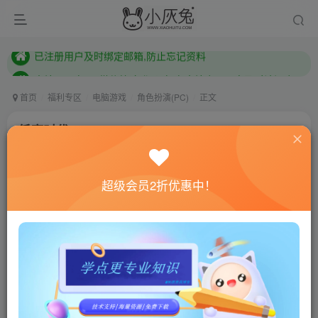
本站已开启QQ微信快速登录 ,拥有本站会员用户及时请问个人中心绑定！
已注册用户及时绑定邮箱,防止忘记资料
本站已开启QQ微信快速登录 ,拥有本站会员用户及时请问个人中心绑定！
首页
福利专区
电脑游戏
角色扮演(PC)
正文
低魔时代/Low Magic Age
小灰兔技术频道
关注
私信
4年前更新
超级会员2折优惠中！
0
918
168
联网教程： 内附教程
单机教程： 内附教程
不懂的话联系客服！！！
本站的资源转载自国内外各大媒体和网络，仅供试玩体
验。如果您喜欢该游戏内容，请支持正版
→→→
正版购买
游戏介绍