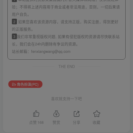
验；不得将上述内容用于商业或者非法用途，否则，一切后果请
用户自负。
2
如果您喜欢该资源内容，请支持正版，购买注册，得到更好
的正版服务。
3
我们非常重视版权问题, 如果有侵犯版权的资源请尽快联系站
长，我们会在24h内删除有争议的资源。
站长邮箱：
fenxiangwang@qq.com
THE END
角色扮演(PC)
喜欢就支持一下吧
点赞
168
赞赏
分享
收藏