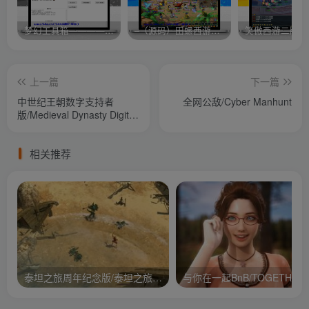
梦幻工具箱————-免费
–（源码）田螺西游9.0 假人摆摊18门派飞升渡劫化圣助战最新BB谛听….
笑傲西游二版-
上一篇
下一篇
中世纪王朝数字支持者
全网公敌/Cyber Manhunt
版/Medieval Dynasty Digital
Su
相关推荐
泰坦之旅周年纪念版/泰坦之旅：不朽王座/Titan Quest Anniversary Edition
与你在