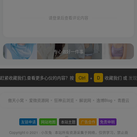
请登录后查看评论内容
专心做好一件事
赶紧收藏我们,查看更多心仪的内容？按
Ctrl
+
D
收藏我们 或
发现
更多
傲天小窝
爱微资源网
狂神云浏览
解说网
逸博Blog
青鹿云
友链申请
-
网站地图
-
本站主题
-
广告合作
-
免责申明
-
Copyright © 2021 ·
小灰兔
·
本站所有资源采集于网络
，仅供学习，禁止商