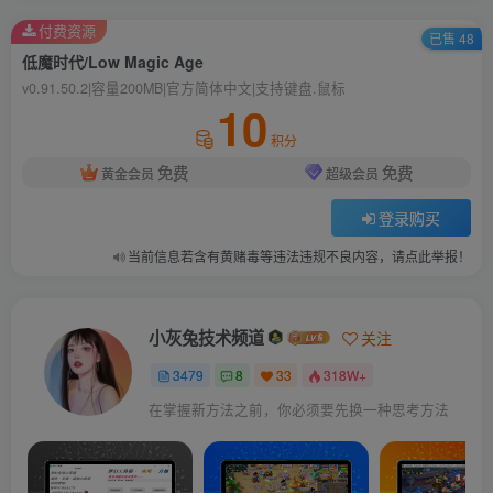
付费资源
已售 48
低魔时代/Low Magic Age
v0.91.50.2|容量200MB|官方简体中文|支持键盘.鼠标
10
积分
免费
免费
黄金会员
超级会员
登录购买
当前信息若含有黄赌毒等违法违规不良内容，请点此举报！
小灰兔技术频道
关注
3479
8
33
318W+
在掌握新方法之前，你必须要先换一种思考方法