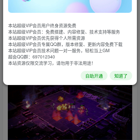
《Subverse》是一款科幻RPG游戏，由Studio FOW制
作发行。游戏的玩法涉及到战棋和弹幕射击，玩家需要组建
本站超级VIP会员用户终身资源免费
队伍，并驾驶太空船探索星系，利用收集到的DNA制造出生
本站超级VIP会员：免费搭建、内容修复、技术支持等服务
物兵器来协助战斗。此外，本作的四位女性主角全都十分性
本站超级VIP会员优先获得个人所需资源
本站超级VIP会员专属QQ群，版本修复、更新内容免费下载
感，随着游戏表现的提升，玩家还可以解锁妹子们的动画
本站超级VIP会员技术问题一对一服务，轻松当上GM
等……
超会QQ群：697012340
本站资源仅限交流学习，请勿用于非法用途！
游戏截图
自助开通
知道了