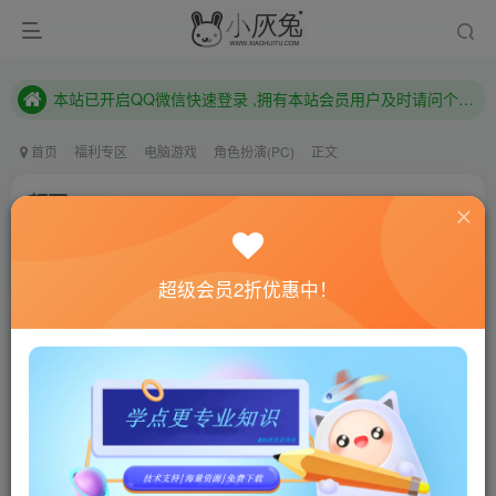
本站已开启QQ微信快速登录 ,拥有本站会员用户及时请问个人中心绑定！
已注册用户及时绑定邮箱,防止忘记资料
本站已开启QQ微信快速登录 ,拥有本站会员用户及时请问个人中心绑定！
首页
福利专区
电脑游戏
角色扮演(PC)
正文
颠覆/Subverse
小灰兔技术频道
关注
私信
4年前更新
超级会员2折优惠中！
0
859
113
联网教程： 内附教程
单机教程： 内附教程
不懂的话联系客服！！！
本站的资源转载自国内外各大媒体和网络，仅供试玩体
验。如果您喜欢该游戏内容，请支持正版
→→→
正版购买
游戏介绍