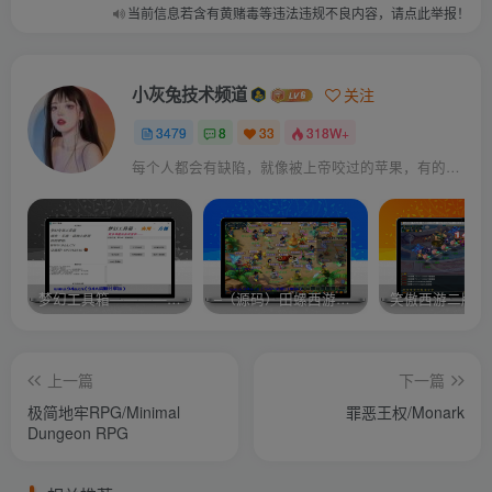
当前信息若含有黄赌毒等违法违规不良内容，请点此举报！
小灰兔技术频道
关注
3479
8
33
318W+
每个人都会有缺陷，就像被上帝咬过的苹果，有的人缺陷比较大，正是因为上帝特别喜欢他的芬芳
梦幻工具箱————-免费
–（源码）田螺西游9.0 假人摆摊18门派飞升渡劫化圣助战最新BB谛听….
笑傲西游二版-
上一篇
下一篇
极简地牢RPG/Minimal
罪恶王权/Monark
Dungeon RPG