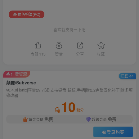
角色扮演(PC)
喜欢就支持一下吧
点赞
113
赞赏
分享
收藏
付费资源
已售 44
颠覆/Subverse
v0.4.0Hotfix|容量29.7GB|支持键盘.鼠标.手柄|赠2.2完整汉化补丁|赠多项
修改器
10
积分
免费
免费
黄金会员
超级会员
登录购买