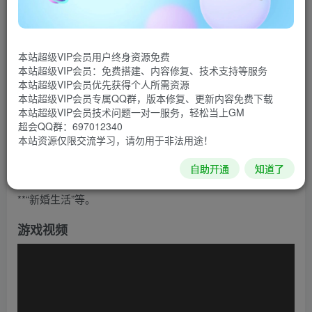
《符文工房4》最早于2012年登陆3DS平台，后来2020
年2月以特别版的形式重新登陆Switch平台。这一次登陆
本站超级VIP会员用户终身资源免费
PC、PS和Xbox的版本自带游戏发售后的DLC，可以说是最
本站超级VIP会员：免费搭建、内容修复、技术支持等服务
终完全版了。目前游戏已经上架Steam，游戏支持繁体中
本站超级VIP会员优先获得个人所需资源
本站超级VIP会员专属QQ群，版本修复、更新内容免费下载
文。
本站超级VIP会员技术问题一对一服务，轻松当上GM
超会QQ群：697012340
相比于《符文工房4》原版来说，《符文工房4特别版》
本站资源仅限交流学习，请勿用于非法用途！
除了将画面HD化之外，还将加入各式新要素，像是全新难
自助开通
知道了
度、全新片头动画，以及透过Live2D动态立绘呈现的心跳
**“新婚生活”等。
游戏视频