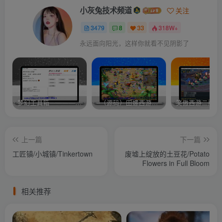
小灰兔技术频道
关注
3479
8
33
318W+
永远面向阳光，这样你就看不见阴影了
梦幻工具箱————-免费
–（源码）田螺西游9.0 假人摆摊18门派飞升渡劫化圣助战最新BB谛听….
笑傲西游二版-
上一篇
下一篇
工匠镇/小城镇/Tinkertown
废墟上绽放的土豆花/Potato
Flowers in Full Bloom
相关推荐