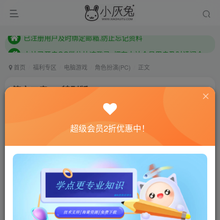
本站已开启QQ微信快速登录 ,拥有本站会员用户及时请问个人中心绑定！
已注册用户及时绑定邮箱,防止忘记资料
本站已开启QQ微信快速登录 ,拥有本站会员用户及时请问个人中心绑定！
首页
福利专区
电脑游戏
角色扮演(PC)
正文
符文工房4：特别版/Rune Factory 4 Special
小灰兔技术频道
关注
私信
4年前更新
超级会员2折优惠中！
0
613
191
联网教程： 内附教程
单机教程： 内附教程
不懂的话联系客服！！！
本站的资源转载自国内外各大媒体和网络，仅供试玩体
验。如果您喜欢该游戏内容，请支持正版
→→→
正版购买
游戏介绍