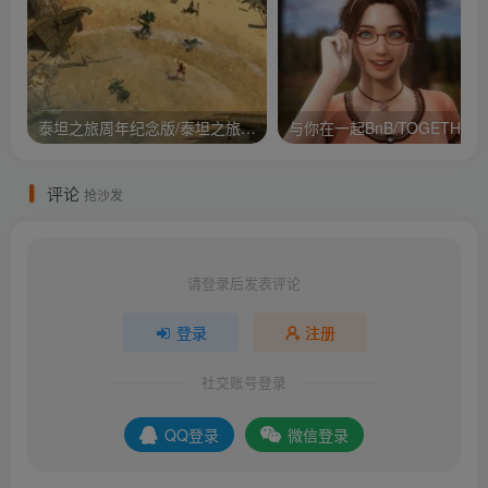
泰坦之旅周年纪念版/泰坦之旅：不朽王座/Titan Quest Anniversary Edition
与你在
评论
抢沙发
请登录后发表评论
登录
注册
社交账号登录
QQ登录
微信登录