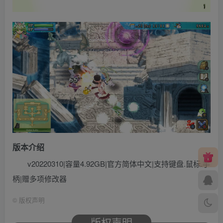
版本介绍
v20220310|容量4.92GB|官方简体中文|支持键盘.鼠标.手
柄|赠多项修改器
©
版权声明
版权声明