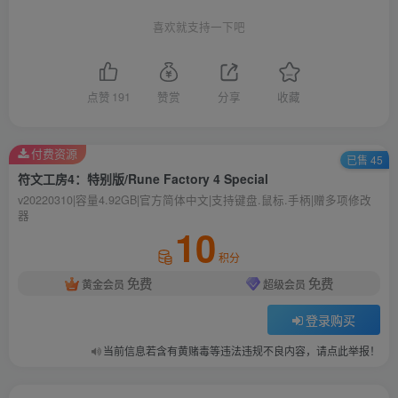
喜欢就支持一下吧
点赞
191
赞赏
分享
收藏
付费资源
已售 45
符文工房4：特别版/Rune Factory 4 Special
v20220310|容量4.92GB|官方简体中文|支持键盘.鼠标.手柄|赠多项修改
器
10
积分
免费
免费
黄金会员
超级会员
登录购买
当前信息若含有黄赌毒等违法违规不良内容，请点此举报！