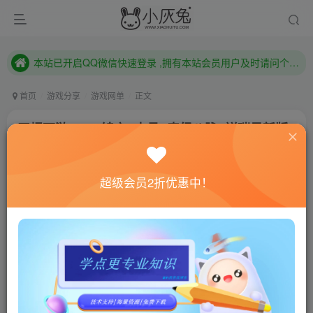
本站已开启QQ微信快速登录 ,拥有本站会员用户及时请问个人中心绑定！
已注册用户及时绑定邮箱,防止忘记资料
本站已开启QQ微信快速登录 ,拥有本站会员用户及时请问个人中心绑定！
首页
游戏分享
游戏网单
正文
田螺西游V3.6+锦衣+内丹+奇经八脉+祥瑞最新版
小灰兔技术频道
关注
私信
4年前更新
超级会员2折优惠中！
1495
142
联网教程： 内附教程
单机教程： 内附教程
不懂的话联系客服！！！
更新到3.6
加入防ce破解修改..加入观照.加入