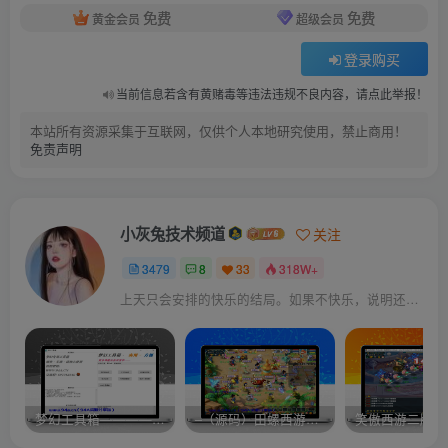
免费
免费
黄金会员
超级会员
登录购买
当前信息若含有黄赌毒等违法违规不良内容，请点此举报！
本站所有资源采集于互联网，仅供个人本地研究使用，禁止商用！
免责声明
小灰兔技术频道
关注
3479
8
33
318W+
上天只会安排的快乐的结局。如果不快乐，说明还不是最后结局
梦幻工具箱————-免费
–（源码）田螺西游9.0 假人摆摊18门派飞升渡劫化圣助战最新BB谛听….
笑傲西游二版-