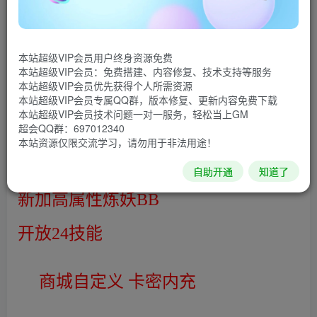
通天塔100层挑战
本站超级VIP会员用户终身资源免费
此端集合市面上所有端玩法（没错.有
本站超级VIP会员：免费搭建、内容修复、技术支持等服务
本站超级VIP会员优先获得个人所需资源
东西我们就搬过来咯）
本站超级VIP会员专属QQ群，版本修复、更新内容免费下载
本站超级VIP会员技术问题一对一服务，轻松当上GM
超会QQ群：697012340
田螺v3版 ：
修复所有bug
本站资源仅限交流学习，请勿用于非法用途！
新加3个孩子（专属技能）
自助开通
知道了
新加高属性炼妖BB
开放24技能
商城自定义 卡密内充