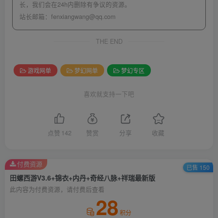
长，我们会在24h内删除有争议的资源。
站长邮箱：
fenxiangwang@qq.com
THE END
游戏网单
梦幻网单
梦幻专区
喜欢就支持一下吧
点赞
142
赞赏
分享
收藏
付费资源
已售 150
田螺西游V3.6+锦衣+内丹+奇经八脉+祥瑞最新版
此内容为付费资源，请付费后查看
28
积分