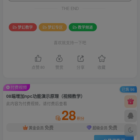
THE END
梦幻教学
梦幻专区
教学频道
喜欢就支持一下吧
点赞
80
赞赏
分享
收藏
付费视频
已售 96
08端增加npc功能演示原理（视频教学）
此内容为付费视频，请付费后查看
28
积分
免费
免费
黄金会员
超级会员