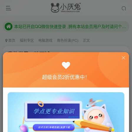
本站已开启QQ微信快速登录 ,拥有本站会员用户及时请问个人中心绑定！
已注册用户及时绑定邮箱,防止忘记资料
本站已开启QQ微信快速登录 ,拥有本站会员用户及时请问个人中心绑定！
首页
福利专区
电脑游戏
角色扮演(PC)
正文
我的世界：地下城/Minecraft: Dungeons
小灰兔技术频道
关注
私信
4年前更新
超级会员2折优惠中！
0
448
169
联网教程： 内附教程
单机教程： 内附教程
不懂的话联系客服！！！
游戏介绍
《我的世界：地下城》由Mojang旗下一支专门小组来开
发的一部动作冒险游戏，借鉴了经典的地牢游戏，并结合