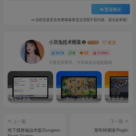
登录购买
当前信息若含有黄赌毒等违法违规不良内容，请点此举报！
小灰兔技术频道
关注
3479
8
33
318W+
只要还有明天，今天就永远是起跑线
梦幻工具箱————-免费
–（源码）田螺西游9.0 假人摆摊18门派飞升渡劫化圣助战最新BB谛听….
笑傲西游二版-
上一篇
下一篇
地下城卷轴战术版/Dungeon
哥布林弹球/Peglin
Reels Tactics