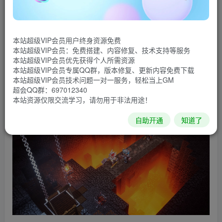
《我的世界》世界融会贯通。玩家可以选择特定的战士、法
师、盗贼等职业战斗。游戏支持Solo与最大4人联机合作，加
本站超级VIP会员用户终身资源免费
入大量新武器、道具，以及充满地牢游戏风格的魔改玩法，
本站超级VIP会员：免费搭建、内容修复、技术支持等服务
其中大Boss则是充满DND风格的魔改版“刌民”，称为“魔王刌
本站超级VIP会员优先获得个人所需资源
本站超级VIP会员专属QQ群，版本修复、更新内容免费下载
民”。
本站超级VIP会员技术问题一对一服务，轻松当上GM
超会QQ群：697012340
游戏截图
本站资源仅限交流学习，请勿用于非法用途！
自助开通
知道了