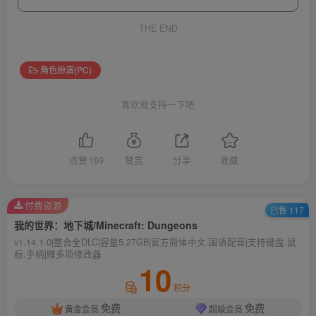
THE END
角色扮演(PC)
喜欢就支持一下吧
点赞
169
赞赏
分享
收藏
付费资源
已售 117
我的世界：地下城/Minecraft: Dungeons
v1.14.1.0|整合全DLC|容量5.27GB|官方简体中文.国语配音|支持键盘.鼠
标.手柄|赠多项修改器
10
积分
免费
免费
黄金会员
超级会员