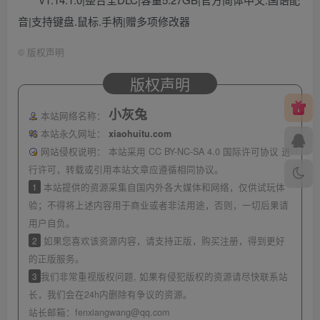
音|支持键盘.鼠标.手柄|赠多项修改器
©
版权声明
版权声明
小灰兔
本站网络名称：
本站永久网址：
xiaohuitu.com
网站侵权说明：
本站采用 CC BY-NC-SA 4.0 国际许可协议 进
行许可，转载或引用本站文章应遵循相同协议。
1
本站提供的资源采集自国内外各大媒体和网络，仅供试玩体
验；不得将上述内容用于商业或者非法用途，否则，一切后果请
用户自负。
2
如果您喜欢该资源内容，请支持正版，购买注册，得到更好
的正版服务。
3
我们非常重视版权问题, 如果有侵犯版权的资源请尽快联系站
长，我们会在24h内删除有争议的资源。
站长邮箱：
fenxiangwang@qq.com