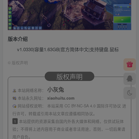
版本介绍
v1.0330|容量1.63GB|官方简体中文|支持键盘.鼠标
©
版权声明
版权声明
小灰兔
本站网络名称：
本站永久网址：
xiaohuitu.com
网站侵权说明：
本站采用 CC BY-NC-SA 4.0 国际许可协议 进
行许可，转载或引用本站文章应遵循相同协议。
1
本站提供的资源采集自国内外各大媒体和网络，仅供试玩体
验；不得将上述内容用于商业或者非法用途，否则，一切后果请
用户自负。