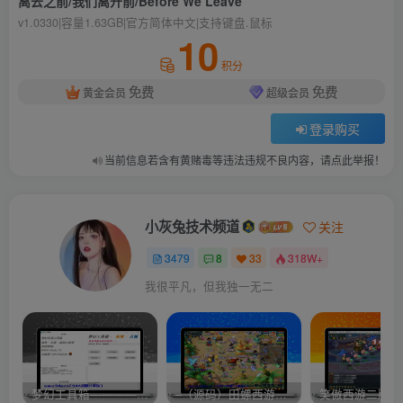
离去之前/我们离开前/Before We Leave
v1.0330|容量1.63GB|官方简体中文|支持键盘.鼠标
10
积分
免费
免费
黄金会员
超级会员
登录购买
当前信息若含有黄赌毒等违法违规不良内容，请点此举报！
小灰兔技术频道
关注
3479
8
33
318W+
我很平凡，但我独一无二
梦幻工具箱————-免费
–（源码）田螺西游9.0 假人摆摊18门派飞升渡劫化圣助战最新BB谛听….
笑傲西游二版-