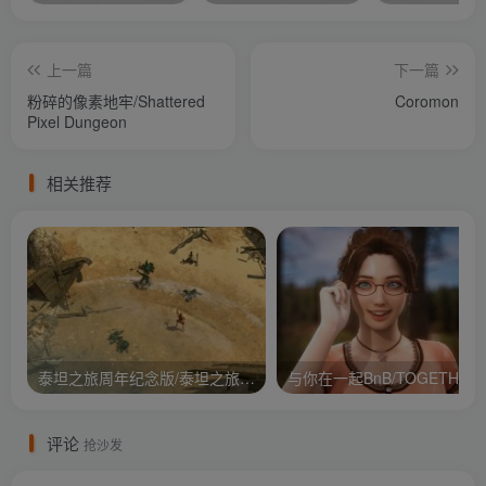
上一篇
下一篇
粉碎的像素地牢/Shattered
Coromon
Pixel Dungeon
相关推荐
泰坦之旅周年纪念版/泰坦之旅：不朽王座/Titan Quest Anniversary Edition
与你在
评论
抢沙发