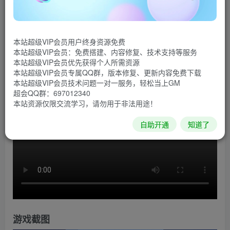
《我们离开前》的背景设定是：人类在地下度过了好几
个世代，现在重新返回地表，除了种土豆什么都不会，玩家
本站超级VIP会员用户终身资源免费
要为他们建造住所、收割土豆、管理资源、发现远古科技、
本站超级VIP会员：免费搭建、内容修复、技术支持等服务
重建社会，打造多星球殖民网络。
本站超级VIP会员优先获得个人所需资源
本站超级VIP会员专属QQ群，版本修复、更新内容免费下载
游戏视频
本站超级VIP会员技术问题一对一服务，轻松当上GM
超会QQ群：697012340
本站资源仅限交流学习，请勿用于非法用途！
自助开通
知道了
游戏截图