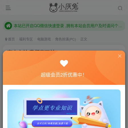
本站已开启QQ微信快速登录 ,拥有本站会员用户及时请问个人中心绑定！
已注册用户及时绑定邮箱,防止忘记资料
本站已开启QQ微信快速登录 ,拥有本站会员用户及时请问个人中心绑定！
首页
福利专区
电脑游戏
角色扮演(PC)
正文
离去之前/我们离开前/Before We Leave
小灰兔技术频道
关注
私信
4年前更新
超级会员2折优惠中！
0
469
112
联网教程： 内附教程
单机教程： 内附教程
不懂的话联系客服！！！
本站的资源转载自国内外各大媒体和网络，仅供试玩体
验。如果您喜欢该游戏内容，请支持正版
→→→
正版购买
游戏介绍