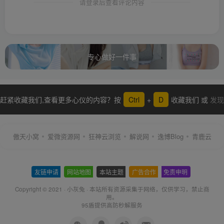
请登录后查看评论内容
专心做好一件事
赶紧收藏我们,查看更多心仪的内容？按
Ctrl
+
D
收藏我们 或
发现
更多
傲天小窝
爱微资源网
狂神云浏览
解说网
逸博Blog
青鹿云
友链申请
-
网站地图
-
本站主题
-
广告合作
-
免责申明
-
Copyright © 2021 ·
小灰兔
·
本站所有资源采集于网络
，仅供学习，禁止商
用。
95盾提供高防秒解服务