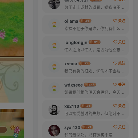
为了走上成材的道路，钢铁决不惋惜璀璨的钢花被遗弃
ollama
关注
幸福不在于你是谁，你拥有什么，而仅仅在于你自己怎么看待
longlongjn
关注
伟人之所以伟大，是因为他立志要成为伟大的人
xstasr
关注
我只有笑的很欢，忧伤才不会被看穿
wdxseee
关注
如果我们相信明天会更好，今天就能承受艰辛
xs2110
关注
可以接受暂时的失败，但绝对不能接受未曾奋斗过的自己
zyai133
关注
梦的最深处，只有微笑不累