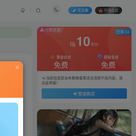
写文章
开通会员
付费资源
已售 34
10
积分
黄金会员
超级会员
免费
免费
私信
当前信息若含有黄赌毒等违法违规不良内容，请
点此举报！
91
117
登录购买