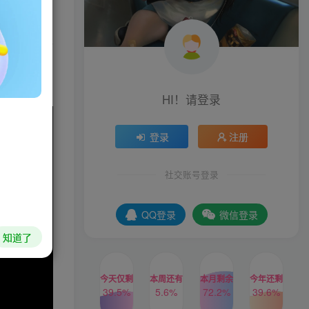
Girl》的
的居民们谈
HI！请登录
登录
注册
社交账号登录
QQ登录
微信登录
知道了
今天仅剩
本周还有
本月剩余
今年还剩
39.4%
5.6%
72.2%
39.6%