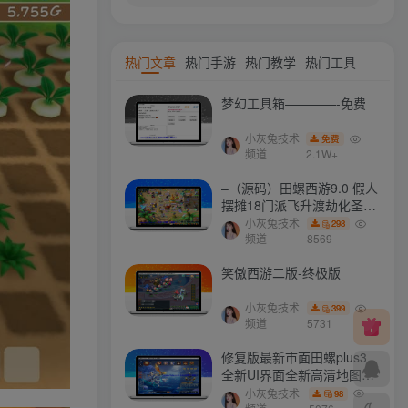
热门文章
热门手游
热门教学
热门工具
梦幻工具箱————-免费
小灰兔技术
免费
频道
2.1W+
–（源码）田螺西游9.0 假人
摆摊18门派飞升渡劫化圣助
战最新BB谛听….
小灰兔技术
298
频道
8569
笑傲西游二版-终极版
小灰兔技术
399
频道
5731
修复版最新市面田螺plus3
全新UI界面全新高清地图18
门派 修复了后门ggeserver
小灰兔技术
98