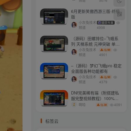
打不开
频道
5076
6月更新笑傲西游三版-终极
版
小灰兔技术
会员专属
频道
4998
（源码）田螺排位–飞蛾系
列 天梯系统 元神突破 单机
免费 含GM工具
小灰兔技术
98
频道
4901
–（源码）梦幻飞蛾pro 稳定
全面版各种功能都有
小灰兔技术
98
频道
4379
DNf完美稀有端（附搭建私
服完整视频教程）100%可
搭建(附完美端升级补丁)
4091
啊哈
38
标签云