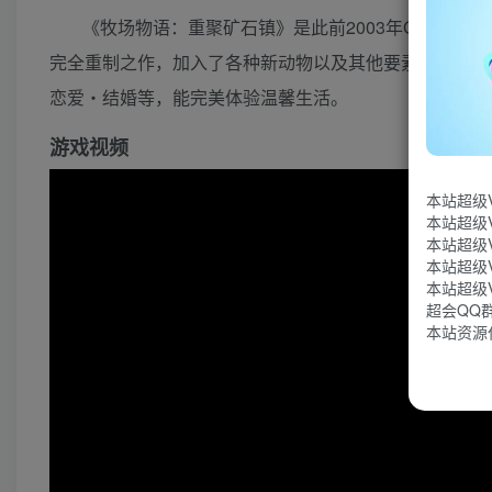
《牧场物语：重聚矿石镇》是此前2003年GBA平台《
完全重制之作，加入了各种新动物以及其他要素，你可以
恋爱・结婚等，能完美体验温馨生活。
游戏视频
本站超级
本站超级
本站超级
本站超级
本站超级
超会QQ群：
本站资源