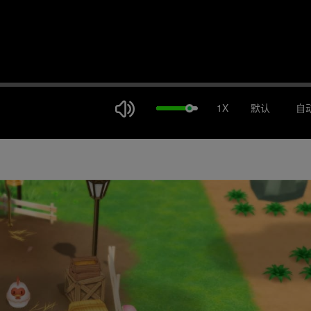
1X
默认
自