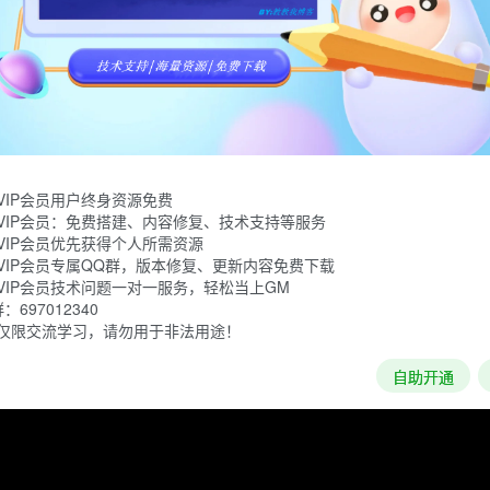
《傲世三国》的续作，本款游戏依然采用了略显简单的2D图形
相当出色的游戏。
源、建造建筑物和编成军队，但与前作有点不同的是，三分天下
的将领。在音效方面，该作的配音相当不错，除中文语音外，也
级之后可以让军队拥有更强的攻击力，英雄获得有趣的特殊能力
VIP会员用户终身资源免费
VIP会员：免费搭建、内容修复、技术支持等服务
VIP会员优先获得个人所需资源
VIP会员专属QQ群，版本修复、更新内容免费下载
VIP会员技术问题一对一服务，轻松当上GM
697012340
仅限交流学习，请勿用于非法用途！
自助开通