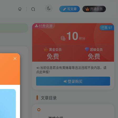
写文章
开通会员
付费资源
付费资源
已售 97
已售 97
10
10
积分
积分
黄金会员
黄金会员
超级会员
超级会员
免费
免费
免费
免费
私信
当前信息若含有黄赌毒等违法违规不良内容，请
当前信息若含有黄赌毒等违法违规不良内容，请
点此举报！
点此举报！
46
133
登录购买
登录购买
文章目录