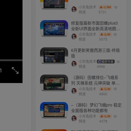
小灰兔技术
399
频道
5731
文章目录
修复版最新市面田螺plus3
全新UI界面全新高清地图18
门派 修复了后门ggeserver
小灰兔技术
98
游戏介绍
打不开
频道
5075
游戏视频
6月更新笑傲西游三版-终极
版
游戏截图
小灰兔技术
会员专属
频道
4998
注意事项
动
（源码）田螺排位–飞蛾系
列 天梯系统 元神突破 单机
免费 含GM工具
小灰兔技术
98
最新会员
频道
4900
–（源码）梦幻飞蛾pro 稳定
全面版各种功能都有
mhxy111
关注
小灰兔技术
98
请对梦想充满信心，总有一天属于你的彩虹会在天空微笑
频道
4378
a657345721
关注