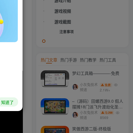
游戏介绍
和全中文语
游戏视频
游戏截图
可以让玩家
注意事项
可以选择英
HI！请登录
。
登录
注册
热门文章
热门手游
热门教学
热门工具
梦幻工具箱————-免费
社交账号登录
小灰兔技术
免费
频道
2.1W+
QQ登录
微信登录
–（源码）田螺西游9.0 假人
知道了
摆摊18门派飞升渡劫化圣助
战最新BB谛听….
小灰兔技术
298
频道
8569
今天仅剩
本周还有
本月剩余
今年还剩
49.7%
35.7%
79.0%
40.1%
笑傲西游二版-终极版