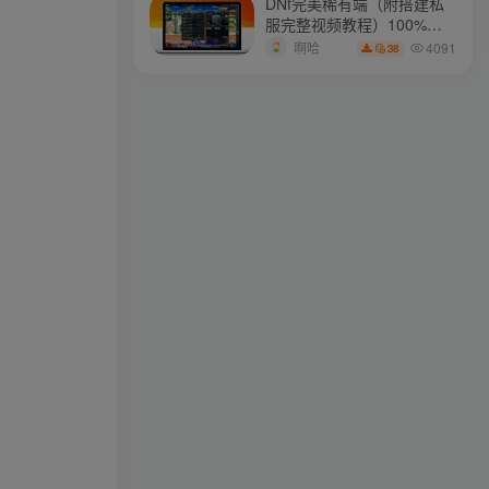
DNf完美稀有端（附搭建私
服完整视频教程）100%可
把活着的每一天看作生命的最后一天
搭建(附完美端升级补丁)
4091
啊哈
38
ollama
关注
享受当下的快乐，因为这一刻正是你的人生
longlongjn
关注
若不去追逐梦想，你将永远无法抓住梦想
xstasr
关注
我们人生中最大的懒惰，就是当我们明知自己拥有作出选择的能力，却不去主动改变而是放任它的生活态度
wdxseee
关注
海浪宁可在挡路的礁山上撞得粉碎，也不肯后退一步
xs2110
关注
你若将过去抱的太紧，怎么能腾出手来拥抱现在？
zyai133
关注
有时候，我们并不是在等什么人或什么事。我们只是在静待岁月改变自己