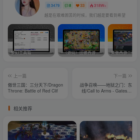
3479
8
33
318W+
越是在艰难困苦的时候，我们越是要看到希望
梦幻工具箱————-免费
–（源码）田螺西游9.0 假人摆摊18门派飞升渡劫化圣助战最新BB谛听….
笑傲西游二版-
上一篇
下一篇
傲世三国：三分天下/Dragon
战争召唤——地狱之门：东
Throne: Battle of Red Clif
线/Call to Arms - Gates of
Hell: Ostfront
相关推荐