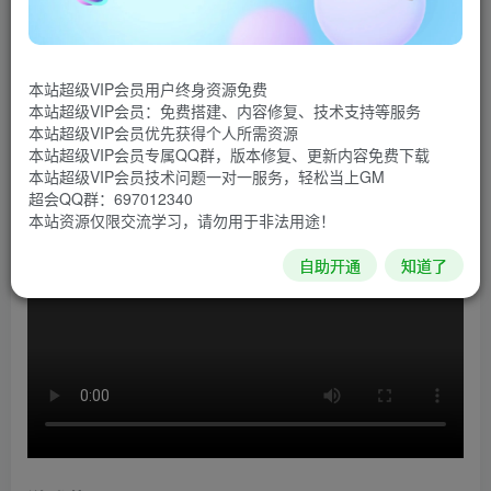
《帝国时代4》是由微软开发的一款即时战略游戏。是
《帝国时代》系列正统续作，该作品拥有15年以上的历史，
本站超级VIP会员用户终身资源免费
以及近十几个专营权。游戏以其历史文明之间的战争而闻
本站超级VIP会员：免费搭建、内容修复、技术支持等服务
名，系列从石器时代到现代初期，甚至包括一个探索传奇生
本站超级VIP会员优先获得个人所需资源
本站超级VIP会员专属QQ群，版本修复、更新内容免费下载
物和神话的故事。
本站超级VIP会员技术问题一对一服务，轻松当上GM
超会QQ群：697012340
游戏视频
本站资源仅限交流学习，请勿用于非法用途！
自助开通
知道了