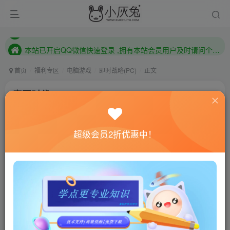
本站已开启QQ微信快速登录 ,拥有本站会员用户及时请问个人中心绑定！
已注册用户及时绑定邮箱,防止忘记资料
本站已开启QQ微信快速登录 ,拥有本站会员用户及时请问个人中心绑定！
首页
福利专区
电脑游戏
即时战略(PC)
正文
帝国时代4/Age of Empires IV
小灰兔技术频道
关注
私信
4年前更新
超级会员2折优惠中！
0
702
148
联网教程： 内附教程
单机教程： 内附教程
不懂的话联系客服！！！
本站的资源转载自国内外各大媒体和网络，仅供试玩体
验。如果您喜欢该游戏内容，请支持正版
→→→
正版购买
游戏介绍