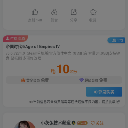
点赞
148
赞赏
分享
收藏
付费资源
已售 173
帝国时代4/Age of Empires IV
v5.0.7274.0_Steam单机版|官方简体中文.国语配音|容量34.6GB|支持键
盘.鼠标|赠多项修改器
10
积分
免费
免费
黄金会员
超级会员
登录购买
当前信息若含有黄赌毒等违法违规不良内容，请点此举报！
小灰兔技术频道
关注