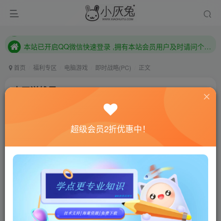
本站已开启QQ微信快速登录 ,拥有本站会员用户及时请问个人中心绑定！
已注册用户及时绑定邮箱,防止忘记资料
本站已开启QQ微信快速登录 ,拥有本站会员用户及时请问个人中心绑定！
首页
福利专区
电脑游戏
即时战略(PC)
正文
太平洋雄风/Victory At Sea Pacific
小灰兔技术频道
关注
私信
4年前更新
超级会员2折优惠中！
0
729
194
联网教程： 内附教程
单机教程： 内附教程
不懂的话联系客服！！！
本站的资源转载自国内外各大媒体和网络，仅供试玩体
验。如果您喜欢该游戏内容，请支持正版
→→→
正版购买
游戏介绍