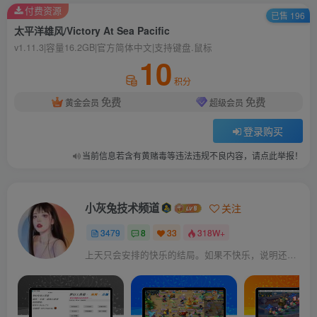
付费资源
已售 196
太平洋雄风/Victory At Sea Pacific
v1.11.3|容量16.2GB|官方简体中文|支持键盘.鼠标
10
积分
免费
免费
黄金会员
超级会员
登录购买
当前信息若含有黄赌毒等违法违规不良内容，请点此举报！
小灰兔技术频道
关注
3479
8
33
318W+
上天只会安排的快乐的结局。如果不快乐，说明还不是最后结局