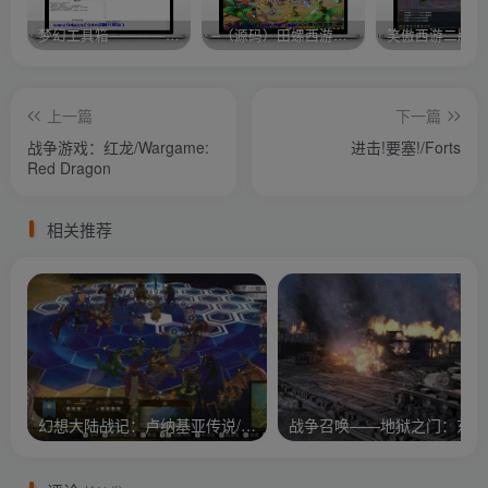
梦幻工具箱————-免费
–（源码）田螺西游9.0 假人摆摊18门派飞升渡劫化圣助战最新BB谛听….
笑傲西游二版-
上一篇
下一篇
战争游戏：红龙/Wargame:
进击!要塞!/Forts
Red Dragon
相关推荐
幻想大陆战记：卢纳基亚传说/Brigandine The Legend of Runersia