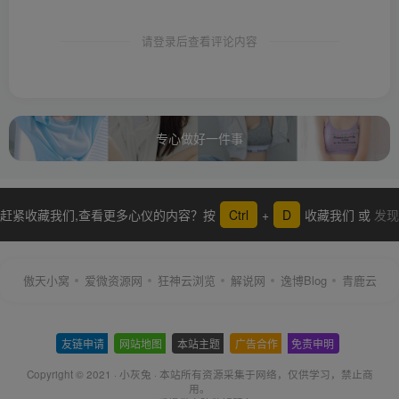
请登录后查看评论内容
专心做好一件事
赶紧收藏我们,查看更多心仪的内容？按
Ctrl
+
D
收藏我们 或
发现
更多
傲天小窝
爱微资源网
狂神云浏览
解说网
逸博Blog
青鹿云
友链申请
-
网站地图
-
本站主题
-
广告合作
-
免责申明
-
Copyright © 2021 ·
小灰兔
·
本站所有资源采集于网络
，仅供学习，禁止商
用。