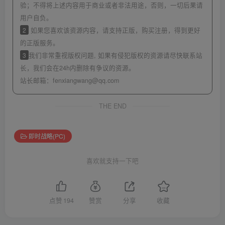
验；不得将上述内容用于商业或者非法用途，否则，一切后果请
用户自负。
2
如果您喜欢该资源内容，请支持正版，购买注册，得到更好
的正版服务。
3
我们非常重视版权问题, 如果有侵犯版权的资源请尽快联系站
长，我们会在24h内删除有争议的资源。
站长邮箱：
fenxiangwang@qq.com
THE END
即时战略(PC)
喜欢就支持一下吧
点赞
194
赞赏
分享
收藏