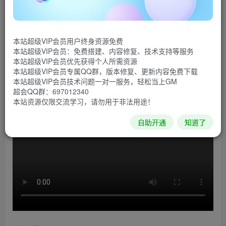
在《太平洋雄风》中，玩家将穿越二战时代的太平洋大
海，进行战术搜索，摧毁敌方战舰。从指挥整个太平洋剧场
本站超级VIP会员用户终身资源免费
到控制单体飞机和战舰，《太平洋雄风》将让玩家置身于第
本站超级VIP会员：免费搭建、内容修复、技术支持等服务
二次世界大战期间最令人绝望的阵营中。在本作中，你可以
本站超级VIP会员优先获得个人所需资源
本站超级VIP会员专属QQ群，版本修复、更新内容免费下载
秘密侦查敌人位置，发动海空双重打击。
本站超级VIP会员技术问题一对一服务，轻松当上GM
超会QQ群：697012340
游戏视频
本站资源仅限交流学习，请勿用于非法用途！
自助开通
知道了