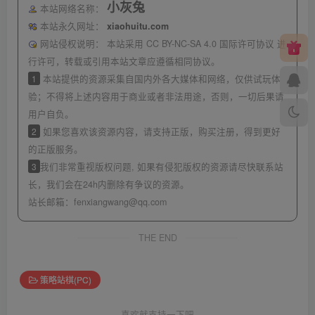
小灰兔
本站网络名称：
本站永久网址：
xiaohuitu.com
网站侵权说明：
本站采用 CC BY-NC-SA 4.0 国际许可协议 进
行许可，转载或引用本站文章应遵循相同协议。
1
本站提供的资源采集自国内外各大媒体和网络，仅供试玩体
验；不得将上述内容用于商业或者非法用途，否则，一切后果请
用户自负。
2
如果您喜欢该资源内容，请支持正版，购买注册，得到更好
的正版服务。
3
我们非常重视版权问题, 如果有侵犯版权的资源请尽快联系站
长，我们会在24h内删除有争议的资源。
站长邮箱：
fenxiangwang@qq.com
THE END
策略站棋(PC)
喜欢就支持一下吧