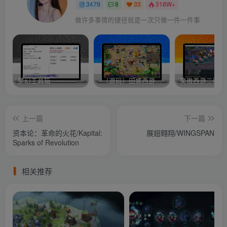
3479
8
33
318W+
做许多事情的捷径就是一次只做一件一件事
梦幻工具箱————-免费
–（源码）田螺西游9.0 假人摆摊18门派飞升渡劫化圣助战最新BB谛听….
笑傲西游二版-
上一篇
下一篇
资本论：革命的火花/Kapital:
展翅翱翔/WINGSPAN
Sparks of Revolution
相关推荐