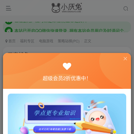
本站已开启QQ微信快速登录 ,拥有本站会员用户及时请问个人中心绑定！
已注册用户及时绑定邮箱,防止忘记资料
本站已开启QQ微信快速登录 ,拥有本站会员用户及时请问个人中心绑定！
首页
福利专区
电脑游戏
策略站棋(PC)
正文
元素战争2/Elemental War 2
小灰兔技术频道
关注
私信
4年前更新
超级会员2折优惠中！
0
419
54
联网教程： 内附教程
单机教程： 内附教程
不懂的话联系客服！！！
本站的资源转载自国内外各大媒体和网络，仅供试玩体
验。如果您喜欢该游戏内容，请支持正版
→→→
正版购买
游戏介绍