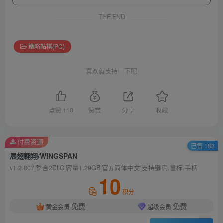
THE END
策略站棋(PC)
喜欢就支持一下吧
点赞
110
赞赏
分享
收藏
付费资源
已售 183
展翅翱翔/WINGSPAN
v1.2.807|整合2DLC|容量1.29GB|官方简体中文|支持键盘.鼠标.手柄
10
积分
免费
免费
黄金会员
超级会员