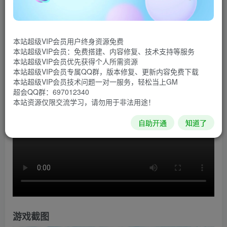
《展翅翱翔》是一款屡获殊荣的鸟类主题策略卡牌游
戏，也是一部鲜活的交互式鸟类百科，清新有趣，轻松愉
本站超级VIP会员用户终身资源免费
快，适合1-5名玩家。作为鸟类发烧友，你的目标是发现和吸
本站超级VIP会员：免费搭建、内容修复、技术支持等服务
引更多的鸟儿加入你的自然保护区。
本站超级VIP会员优先获得个人所需资源
本站超级VIP会员专属QQ群，版本修复、更新内容免费下载
游戏视频
本站超级VIP会员技术问题一对一服务，轻松当上GM
超会QQ群：697012340
本站资源仅限交流学习，请勿用于非法用途！
自助开通
知道了
游戏截图