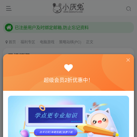
本站已开启QQ微信快速登录 ,拥有本站会员用户及时请问个人中心绑定！
已注册用户及时绑定邮箱,防止忘记资料
本站已开启QQ微信快速登录 ,拥有本站会员用户及时请问个人中心绑定！
首页
福利专区
电脑游戏
策略站棋(PC)
正文
展翅翱翔/WINGSPAN
小灰兔技术频道
关注
私信
4年前更新
超级会员2折优惠中！
0
800
110
联网教程： 内附教程
单机教程： 内附教程
不懂的话联系客服！！！
本站的资源转载自国内外各大媒体和网络，仅供试玩体
验。如果您喜欢该游戏内容，请支持正版
→→→
正版购买
游戏介绍