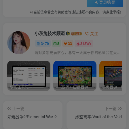
登录购买
当前信息若含有黄赌毒等违法违规不良内容，请点此举报！
小灰兔技术频道
关注
3479
8
33
318W+
请对梦想充满信心，总有一天属于你的彩虹会在天空微笑
梦幻工具箱————-免费
–（源码）田螺西游9.0 假人摆摊18门派飞升渡劫化圣助战最新BB谛听….
笑傲西游二版-
上一篇
下一篇
元素战争2/Elemental War 2
虚空穹牢/Vault of the Void