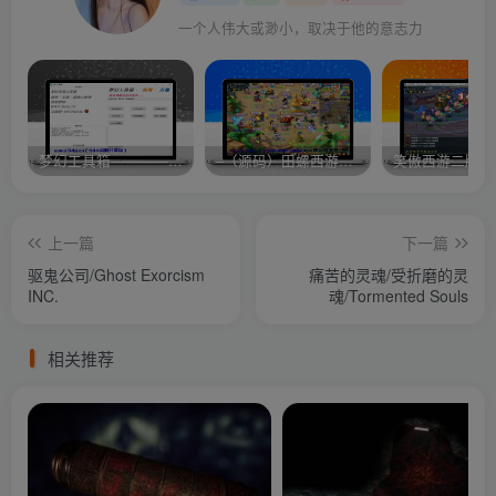
一个人伟大或渺小，取决于他的意志力
梦幻工具箱————-免费
–（源码）田螺西游9.0 假人摆摊18门派飞升渡劫化圣助战最新BB谛听….
笑傲西游二版-
上一篇
下一篇
驱鬼公司/Ghost Exorcism
痛苦的灵魂/受折磨的灵
INC.
魂/Tormented Souls
相关推荐