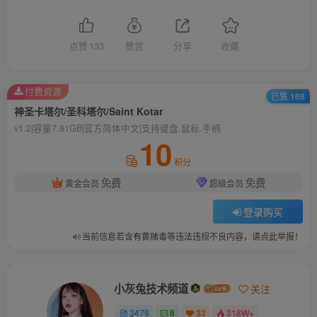
点赞
133
赞赏
分享
收藏
付费资源
已售 168
神圣卡塔尔/圣科塔尔/Saint Kotar
v1.2|容量7.81GB|官方简体中文|支持键盘.鼠标.手柄
10
积分
免费
免费
黄金会员
超级会员
登录购买
当前信息若含有黄赌毒等违法违规不良内容，请点此举报！
小灰兔技术频道
关注
3479
8
33
318W+