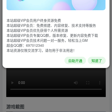
《神圣卡塔尔》是一款手绘油画风格的恐怖侦探解谜游
戏，背景设定在克罗地亚乡村的一个被诅咒的山谷中。你通
本站超级VIP会员用户终身资源免费
过两个虔诚教徒的视角，观察看似矛盾的现实，并在调查寻
本站超级VIP会员：免费搭建、内容修复、技术支持等服务
找你亲戚在神秘的小镇 Sveti Kotar 中的失踪事件。
本站超级VIP会员优先获得个人所需资源
本站超级VIP会员专属QQ群，版本修复、更新内容免费下载
游戏视频
本站超级VIP会员技术问题一对一服务，轻松当上GM
超会QQ群：697012340
本站资源仅限交流学习，请勿用于非法用途！
自助开通
知道了
游戏截图