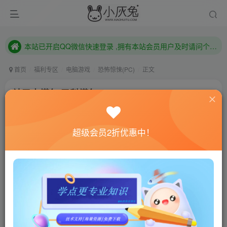
本站已开启QQ微信快速登录 ,拥有本站会员用户及时请问个人中心绑定！
已注册用户及时绑定邮箱,防止忘记资料
本站已开启QQ微信快速登录 ,拥有本站会员用户及时请问个人中心绑定！
首页
福利专区
电脑游戏
恐怖惊悚(PC)
正文
神圣卡塔尔/圣科塔尔/Saint Kotar
小灰兔技术频道
关注
私信
4年前更新
超级会员2折优惠中！
0
486
133
联网教程： 内附教程
单机教程： 内附教程
不懂的话联系客服！！！
本站的资源转载自国内外各大媒体和网络，仅供试玩体
验。如果您喜欢该游戏内容，请支持正版
→→→
正版购买
游戏介绍