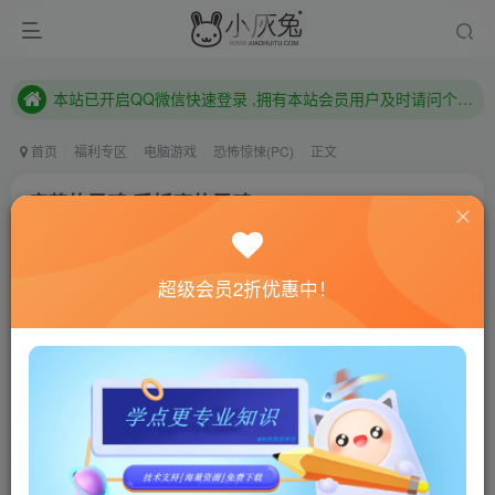
本站已开启QQ微信快速登录 ,拥有本站会员用户及时请问个人中心绑定！
已注册用户及时绑定邮箱,防止忘记资料
本站已开启QQ微信快速登录 ,拥有本站会员用户及时请问个人中心绑定！
首页
福利专区
电脑游戏
恐怖惊悚(PC)
正文
痛苦的灵魂/受折磨的灵魂/Tormented Souls
小灰兔技术频道
关注
私信
4年前更新
超级会员2折优惠中！
0
768
71
联网教程： 内附教程
单机教程： 内附教程
不懂的话联系客服！！！
本站的资源转载自国内外各大媒体和网络，仅供试玩体
验。如果您喜欢该游戏内容，请支持正版
→→→
正版购买
游戏介绍