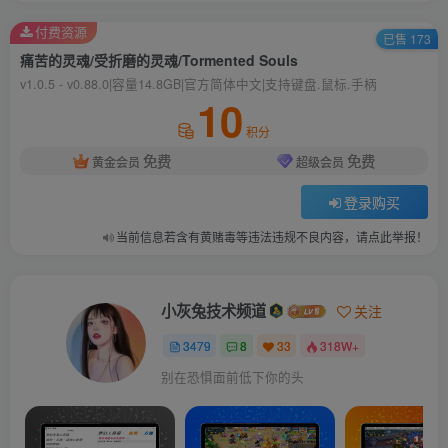
付费资源
已售 173
痛苦的灵魂/受折磨的灵魂/Tormented Souls
v1.0.5 - v0.88.0|容量14.8GB|官方简体中文|支持键盘.鼠标.手柄
10
积分
免费
免费
黄金会员
超级会员
登录购买
当前信息若含有黄赌毒等违法违规不良内容，请点此举报！
小灰兔技术频道
关注
3479
8
33
318W+
别在恐惧面前低下你的头