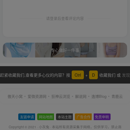
请登录后查看评论内容
专心做好一件事
赶紧收藏我们,查看更多心仪的内容？按
Ctrl
+
D
收藏我们 或
发现
更多
傲天小窝
爱微资源网
狂神云浏览
解说网
逸博Blog
青鹿云
友链申请
-
网站地图
-
本站主题
-
广告合作
-
免责申明
-
Copyright © 2021 ·
小灰兔
·
本站所有资源采集于网络
，仅供学习，禁止商