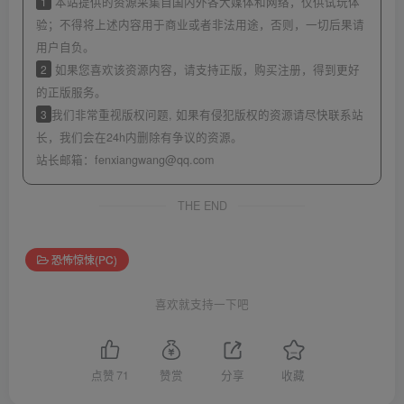
1
本站提供的资源采集自国内外各大媒体和网络，仅供试玩体
验；不得将上述内容用于商业或者非法用途，否则，一切后果请
用户自负。
2
如果您喜欢该资源内容，请支持正版，购买注册，得到更好
的正版服务。
3
我们非常重视版权问题, 如果有侵犯版权的资源请尽快联系站
长，我们会在24h内删除有争议的资源。
站长邮箱：
fenxiangwang@qq.com
THE END
恐怖惊悚(PC)
喜欢就支持一下吧
点赞
71
赞赏
分享
收藏