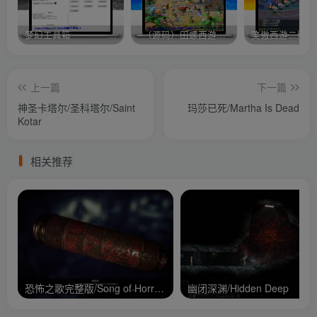
梦幻工具箱————-免费
–（源码）田螺西游9.0 假人摆摊18门派飞升渡劫化圣助战最新BB谛听….
笑傲西游二版-
上一篇
下一篇
神圣卡塔尔/圣科塔尔/Saint
玛莎已死/Martha Is Dead
Kotar
相关推荐
恐怖之歌完整版/Song of Horror Complete Edition
幽闭深渊/Hidden Deep