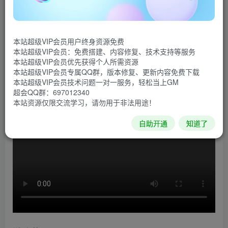
《痛苦的灵魂》游戏是在调查一对双胞胎女孩在温特莱
克失踪事件时，卡罗琳·沃克身上发生了可怕的事情。当她在
本站超级VIP会员用户终身资源免费
深夜醒来，发现自己赤身裸体躺在一个浴缸里，全身连接到
本站超级VIP会员：免费搭建、内容修复、技术支持等服务
破旧的医疗仪器，卡罗琳必须为自己的生命而战，为此她必
本站超级VIP会员优先获得个人所需资源
本站超级VIP会员专属QQ群，版本修复、更新内容免费下载
须探索一座由废弃宅邸改建的医院。
本站超级VIP会员技术问题一对一服务，轻松当上GM
超会QQ群：697012340
游戏视频
本站资源仅限交流学习，请勿用于非法用途！
自助开通
知道了