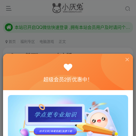
本站已开启QQ微信快速登录 ,拥有本站会员用户及时请问个人中心绑定！
已注册用户及时绑定邮箱,防止忘记资料
本站已开启QQ微信快速登录 ,拥有本站会员用户及时请问个人中心绑定！
首页
福利专区
电脑游戏
正文
《X4：基石》v5.10中文版
小灰兔技术频道
关注
私信
3年前更新
超级会员2折优惠中！
541
186
联网教程： 内附教程
单机教程： 内附教程
不懂的话联系客服！！！
游戏介绍
X4: 基石，期待已久的，大获成功的X系列的续集把我们