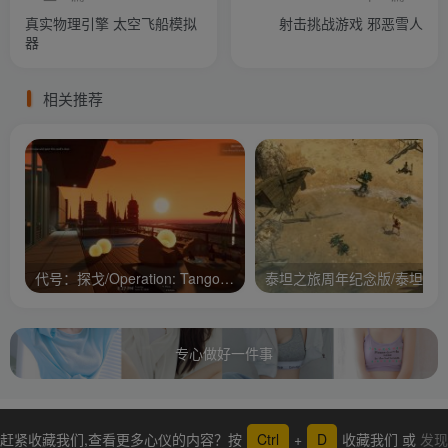
真实物理引擎 太空飞船模拟
射击挑战游戏 邪恶雪人
器
相关推荐
代号：探戈/Operation: Tango/支持网络联机
专心做好一件事
赶紧收藏我们,查看更多心仪的内容？按
Ctrl
+
D
收藏我们 或
发现