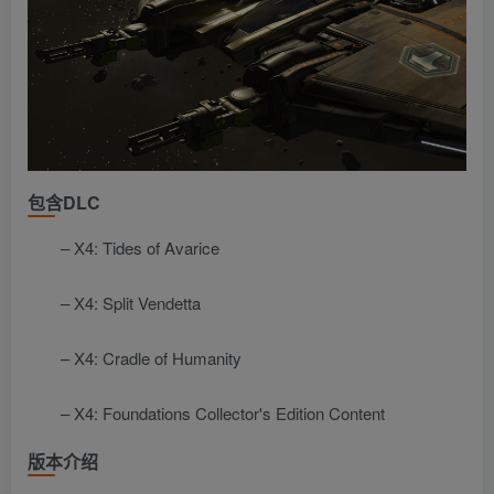
包含DLC
– X4: Tides of Avarice
– X4: Split Vendetta
– X4: Cradle of Humanity
– X4: Foundations Collector's Edition Content
版本介绍