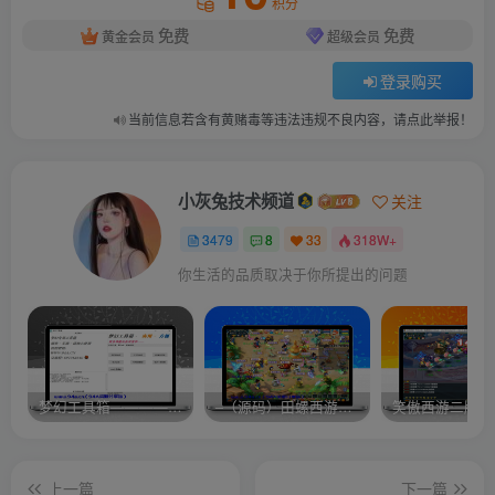
积分
免费
免费
黄金会员
超级会员
登录购买
当前信息若含有黄赌毒等违法违规不良内容，请点此举报！
小灰兔技术频道
关注
3479
8
33
318W+
你生活的品质取决于你所提出的问题
梦幻工具箱————-免费
–（源码）田螺西游9.0 假人摆摊18门派飞升渡劫化圣助战最新BB谛听….
笑傲西游二版-
上一篇
下一篇