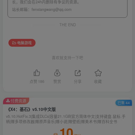
长，我们会在24h内删除有争议的资源。
站长邮箱：
fenxiangwang@qq.com
THE END
电脑游戏
喜欢就支持一下吧
点赞
186
赞赏
分享
收藏
付费资源
已售 44
《X4：基石》v5.10中文版
v5.10.HotFix.3|集成DLCs|容量21.1GB|官方简体中文|支持键盘.鼠标.手
柄|赠多项修改器|赠原声音乐|赠小说|赠壁纸|赠美术书|赠百科全书
10