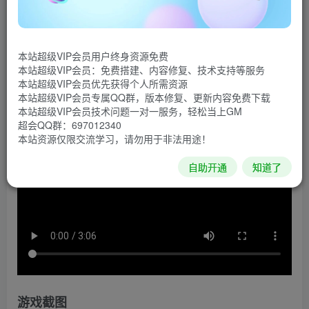
最精妙的宇宙模拟带给大家。以第一视角管理一个帝国或者
探索宇宙。飞遍每种飞船、贸易以及战斗，还有模块化的空
间站建设，去建立你的帝国，小心地走好史诗般旅途中的每
本站超级VIP会员用户终身资源免费
一步。
本站超级VIP会员：免费搭建、内容修复、技术支持等服务
本站超级VIP会员优先获得个人所需资源
游戏视频
本站超级VIP会员专属QQ群，版本修复、更新内容免费下载
本站超级VIP会员技术问题一对一服务，轻松当上GM
超会QQ群：697012340
本站资源仅限交流学习，请勿用于非法用途！
自助开通
知道了
游戏截图