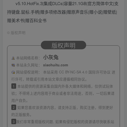
v5.10.HotFix.3|集成DLCs|容量21.1GB|官方简体中文|支
持键盘.鼠标.手柄|赠多项修改器|赠原声音乐|赠小说|赠壁纸|
赠美术书|赠百科全书
©
版权声明
版权声明
小灰兔
本站网络名称：
本站永久网址：
xiaohuitu.com
网站侵权说明：
本站采用 CC BY-NC-SA 4.0 国际许可协议 进
行许可，转载或引用本站文章应遵循相同协议。
1
本站提供的资源采集自国内外各大媒体和网络，仅供试玩体
验；不得将上述内容用于商业或者非法用途，否则，一切后果请
用户自负。
2
如果您喜欢该资源内容，请支持正版，购买注册，得到更好
的正版服务。
3
我们非常重视版权问题, 如果有侵犯版权的资源请尽快联系站