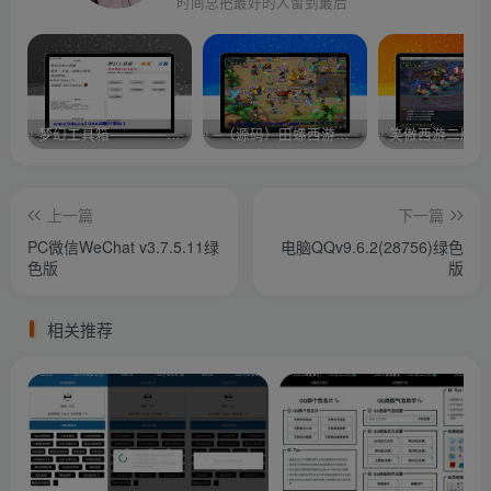
时间总把最好的人留到最后
梦幻工具箱————-免费
–（源码）田螺西游9.0 假人摆摊18门派飞升渡劫化圣助战最新BB谛听….
笑傲西游二版-
上一篇
下一篇
PC微信WeChat v3.7.5.11绿
电脑QQv9.6.2(28756)绿色
色版
版
相关推荐