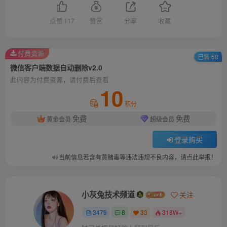
点赞
117
赞赏
分享
收藏
付费资源
已售 58
微信客户端数据自动删除v2.0
此内容为付费资源，请付费后查看
10
积分
免费
免费
黄金会员
超级会员
登录购买
当前信息若含有黄赌毒等违法违规不良内容，请点此举报！
小灰兔技术频道
关注
3479
8
33
318W+