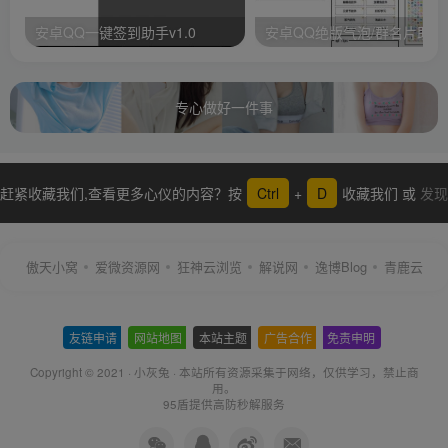
安卓QQ一键签到助手v1.0
安卓QQ绝版气泡/群名片助手
专心做好一件事
赶紧收藏我们,查看更多心仪的内容？按
Ctrl
+
D
收藏我们 或
发现
更多
傲天小窝
爱微资源网
狂神云浏览
解说网
逸博Blog
青鹿云
友链申请
-
网站地图
-
本站主题
-
广告合作
-
免责申明
-
Copyright © 2021 ·
小灰兔
·
本站所有资源采集于网络
，仅供学习，禁止商
用。
95盾提供高防秒解服务