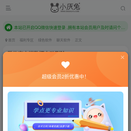
本站已开启QQ微信快速登录 ,拥有本站会员用户及时请问个人中心绑定！
已注册用户及时绑定邮箱,防止忘记资料
本站已开启QQ微信快速登录 ,拥有本站会员用户及时请问个人中心绑定！
首页
福利专区
绿色软件
聊天软件
正文
微信客户端数据自动删除v2.0
小灰兔技术频道
关注
私信
4年前更新
超级会员2折优惠中！
495
117
联网教程： 内附教程
单机教程： 内附教程
不懂的话联系客服！！！
软件介绍
这是一款自动删除PC端微信自动下载的大量文件、视