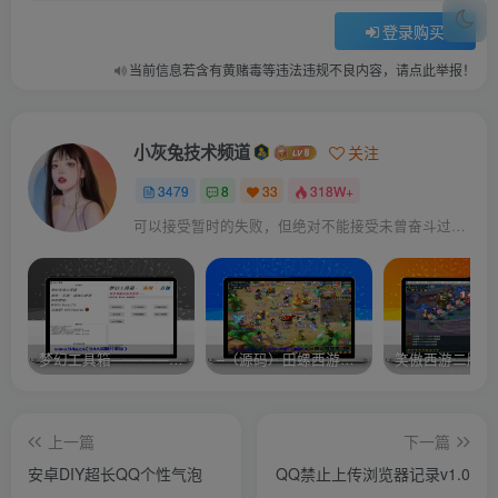
登录购买
当前信息若含有黄赌毒等违法违规不良内容，请点此举报！
小灰兔技术频道
关注
3479
8
33
318W+
可以接受暂时的失败，但绝对不能接受未曾奋斗过的自己
梦幻工具箱————-免费
–（源码）田螺西游9.0 假人摆摊18门派飞升渡劫化圣助战最新BB谛听….
笑傲西游二版-
上一篇
下一篇
安卓DIY超长QQ个性气泡
QQ禁止上传浏览器记录v1.0