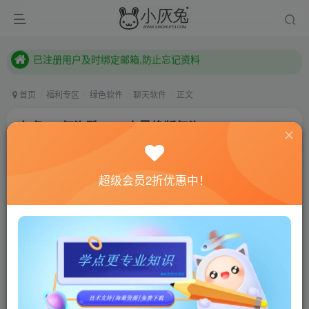
本站已开启QQ微信快速登录 ,拥有本站会员用户及时请问个人中心绑定！
已注册用户及时绑定邮箱,防止忘记资料
本站已开启QQ微信快速登录 ,拥有本站会员用户及时请问个人中心绑定！
首页
福利专区
绿色软件
聊天软件
正文
安卓QQ气泡酷v1.0 大量绝版气泡
小灰兔技术频道
关注
私信
4年前更新
超级会员2折优惠中！
0
908
124
联网教程： 内附教程
单机教程： 内附教程
不懂的话联系客服！！！
软件介绍
QQ气泡酷内含大量QQ绝版限定气泡，一键点击即可设