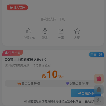
聊天软件
喜欢就支持一下吧
点赞
176
赞赏
分享
收藏
付费资源
已售 155
QQ禁止上传浏览器记录v1.0
此内容为付费资源，请付费后查看
10
积分
免费
免费
黄金会员
超级会员
登录购买
当前信息若含有黄赌毒等违法违规不良内容，请点此举报！