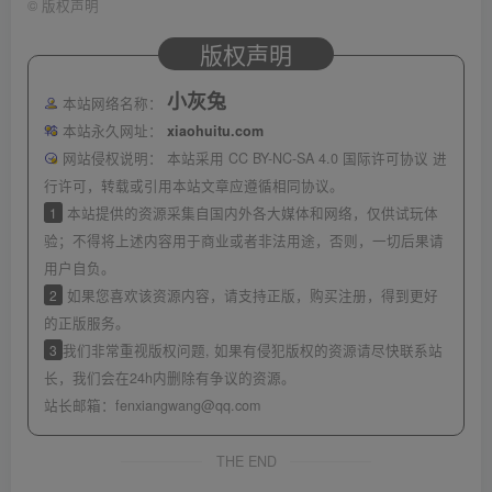
©
版权声明
版权声明
小灰兔
本站网络名称：
本站永久网址：
xiaohuitu.com
网站侵权说明：
本站采用 CC BY-NC-SA 4.0 国际许可协议 进
行许可，转载或引用本站文章应遵循相同协议。
1
本站提供的资源采集自国内外各大媒体和网络，仅供试玩体
验；不得将上述内容用于商业或者非法用途，否则，一切后果请
用户自负。
2
如果您喜欢该资源内容，请支持正版，购买注册，得到更好
的正版服务。
3
我们非常重视版权问题, 如果有侵犯版权的资源请尽快联系站
长，我们会在24h内删除有争议的资源。
站长邮箱：
fenxiangwang@qq.com
THE END