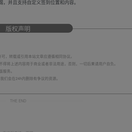
踢，并且支持自定义签到位置和内容。
版权声明
议 进行许可，转载或引用本站文章应遵循相同协议。
不得将上述内容用于商业或者非法用途，否则，一切后果请用户自负。
版服务。
我们会在24h内删除有争议的资源。
THE END