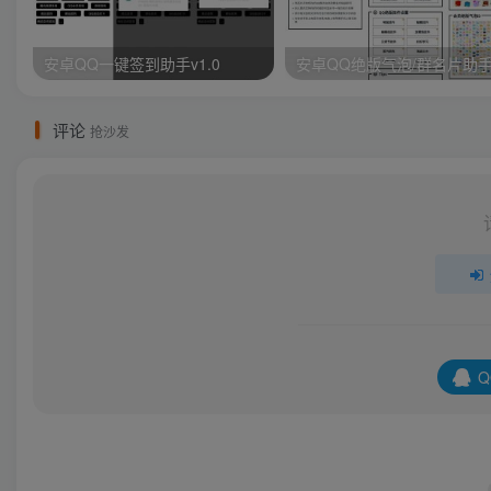
安卓QQ一键签到助手v1.0
安卓QQ绝版气泡/群名片助
评论
抢沙发