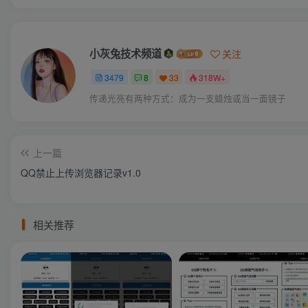
小灰兔技术频道
关注
3479
8
33
318W+
传递光亮有两种方式：成为一支蜡烛或当一面镜子
上一篇
QQ禁止上传浏览器记录v1.0
相关推荐