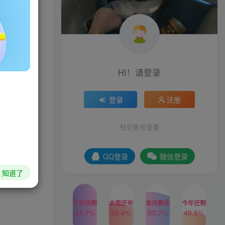
HI！请登录
登录
注册
社交账号登录
QQ登录
微信登录
知道了
今天仅剩
本周还有
本月剩余
今年还剩
94.7%
56.4%
83.7%
40.5%