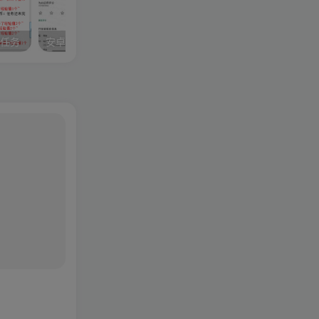
成任务
安卓QQ v8.2.9.4455谷歌版
QQ卡片助手v1.0 发个