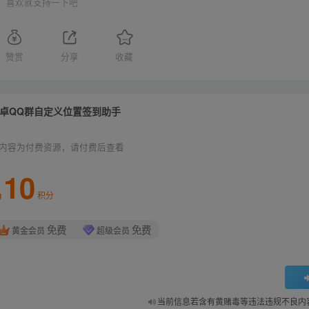
喜欢就支持一下吧
赞赏
分享
收藏
卓QQ群自定义位置签到助手
内容为付费资源，请付费后查看
10
积分
免费
免费
黄金会员
超级会员
当前信息若含有黄赌毒等违法违规不良内