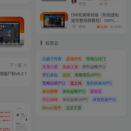
频道
4378
DNf完美稀有端（附搭建私
服完整视频教程）100%可
搭建(附完美端升级补丁)
4091
啊哈
38
标签云
二版-终极版
修复版最新市面田螺plus3 全新UI界面全新高清地图18门派 修复了后门ggeserver打不开
6月更新笑傲西游三版-终极版
白娘子传奇
武林外传
传奇白日门
下一篇
天龙八部
热血江湖
即时战略(PC)
僵尸粉v8.2.1
梦幻诛仙
剑灵
策略塔防(APP)
策略站棋(PC)
龙之谷
角色扮演(APP)
休闲棋牌
休闲益智(PC)
冒险岛
空白剑网
休闲益智(APP)
体育竞速(PC)
disucz插件
龙武手游