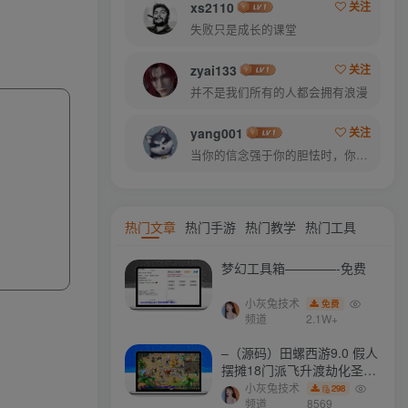
xs2110
关注
失败只是成长的课堂
zyai133
关注
并不是我们所有的人都会拥有浪漫
yang001
关注
当你的信念强于你的胆怯时，你就可以将梦想变为现实了
热门文章
热门手游
热门教学
热门工具
梦幻工具箱————-免费
小灰兔技术
免费
频道
2.1W+
–（源码）田螺西游9.0 假人
摆摊18门派飞升渡劫化圣助
战最新BB谛听….
小灰兔技术
298
频道
8569