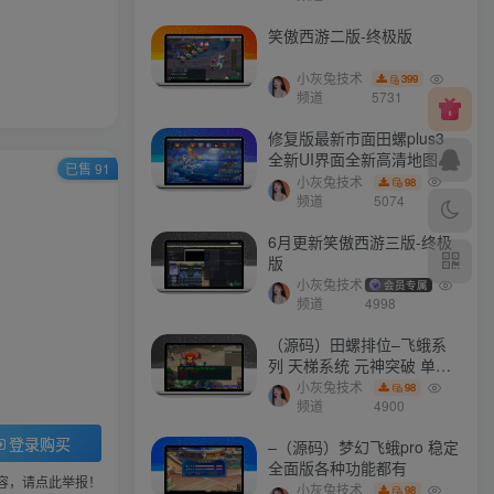
笑傲西游二版-终极版
小灰兔技术
399
频道
5731
修复版最新市面田螺plus3
全新UI界面全新高清地图18
已售 91
门派 修复了后门ggeserver
小灰兔技术
98
打不开
频道
5074
6月更新笑傲西游三版-终极
版
小灰兔技术
会员专属
频道
4998
（源码）田螺排位–飞蛾系
列 天梯系统 元神突破 单机
免费 含GM工具
小灰兔技术
98
频道
4900
登录购买
–（源码）梦幻飞蛾pro 稳定
全面版各种功能都有
容，请点此举报！
小灰兔技术
98