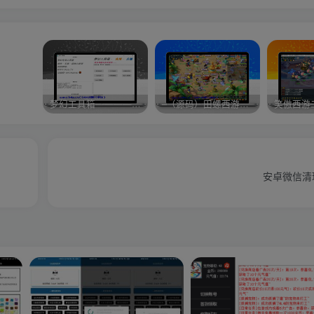
梦幻工具箱————-免费
–（源码）田螺西游9.0 假人摆摊18门派飞升渡劫化圣助战最新BB谛听….
笑傲西游
安卓微信清理