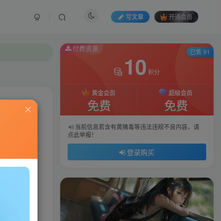
写文章
开通会员
付费资源
已售 91
10
积分
黄金会员
超级会员
免费
免费
私信
当前信息若含有黄赌毒等违法违规不良内容，请
点此举报！
34
140
登录购买