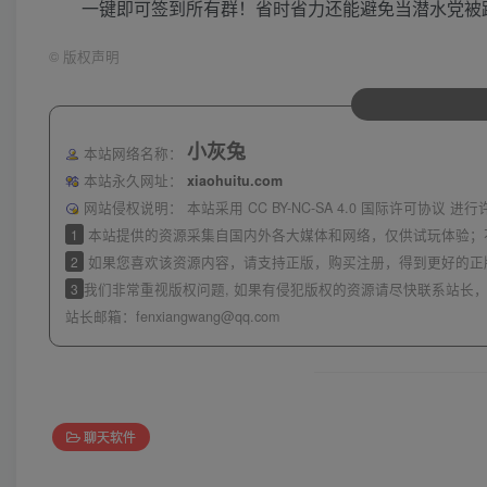
一键即可签到所有群！省时省力还能避免当潜水党被
©
版权声明
小灰兔
本站网络名称：
本站永久网址：
xiaohuitu.com
网站侵权说明：
本站采用 CC BY-NC-SA 4.0 国际许可协
1
本站提供的资源采集自国内外各大媒体和网络，仅供试玩体验；
2
如果您喜欢该资源内容，请支持正版，购买注册，得到更好的正
3
我们非常重视版权问题, 如果有侵犯版权的资源请尽快联系站长，
站长邮箱：
fenxiangwang@qq.com
聊天软件