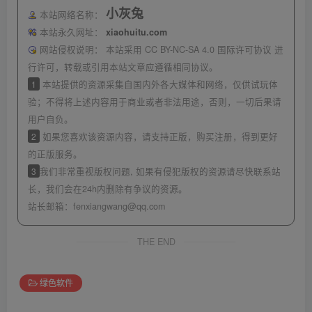
小灰兔
本站网络名称：
本站永久网址：
xiaohuitu.com
网站侵权说明：
本站采用 CC BY-NC-SA 4.0 国际许可协议 进
行许可，转载或引用本站文章应遵循相同协议。
1
本站提供的资源采集自国内外各大媒体和网络，仅供试玩体
验；不得将上述内容用于商业或者非法用途，否则，一切后果请
用户自负。
2
如果您喜欢该资源内容，请支持正版，购买注册，得到更好
的正版服务。
3
我们非常重视版权问题, 如果有侵犯版权的资源请尽快联系站
长，我们会在24h内删除有争议的资源。
站长邮箱：
fenxiangwang@qq.com
THE END
绿色软件