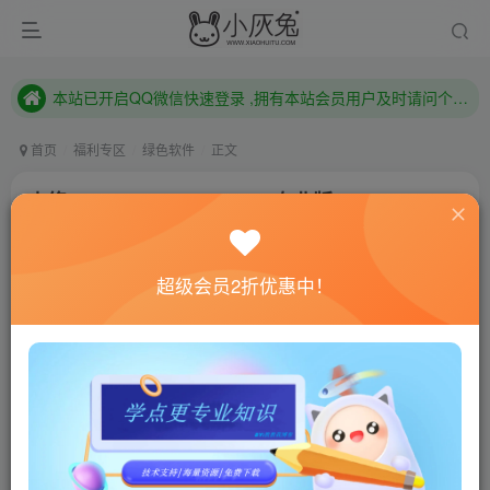
本站已开启QQ微信快速登录 ,拥有本站会员用户及时请问个人中心绑定！
已注册用户及时绑定邮箱,防止忘记资料
本站已开启QQ微信快速登录 ,拥有本站会员用户及时请问个人中心绑定！
首页
福利专区
绿色软件
正文
小修Windows11 22622.575专业版
小灰兔技术频道
关注
私信
3年前发布
超级会员2折优惠中！
704
191
联网教程： 内附教程
单机教程： 内附教程
不懂的话联系客服！！！
系统介绍
微软Win11 22H2预览版Windows 11 预览版 22H2(OS