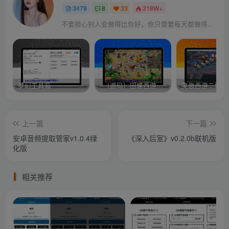
3479
8
33
318W+
不要担心别人会做得比你好。你只需要每天都做得比前一天好就可以了
梦幻工具箱————-免费
–（源码）田螺西游9.0 假人摆摊18门派飞升渡劫化圣助战最新BB谛听….
笑傲西游二版-
上一篇
下一篇
安卓音频提取管家v1.0.4绿
《深入后室》v0.2.0b联机版
化版
相关推荐