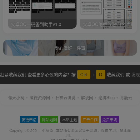
安卓QQ一键签到助手v1.0
安卓QQ绝版气泡/群名片助手
专心做好一件事
赶紧收藏我们,查看更多心仪的内容？按
Ctrl
+
D
收藏我们 或
发现
更多
傲天小窝
爱微资源网
狂神云浏览
解说网
逸博Blog
青鹿云
友链申请
-
网站地图
-
本站主题
-
广告合作
-
免责申明
-
Copyright © 2021 ·
小灰兔
·
本站所有资源采集于网络
，仅供学习，禁止商
用。