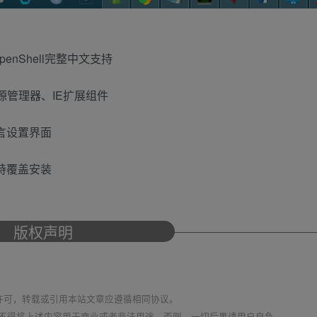
penShell完整中文支持
源管理器、IE扩展组件
言设置界面
持覆盖安装
版权声明
议 进行许可，转载或引用本站文章应遵循相同协议。
不得将上述内容用于商业或者非法用途，否则，一切后果请用户自负。