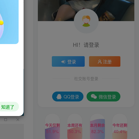
了经典资源管理
ows7、
、开始按钮
HI！请登录
登录
注册
社交账号登录
QQ登录
微信登录
知道了
今天仅剩
本周还有
本月剩余
今年还剩
51.9%
50.3%
82.3%
40.4%