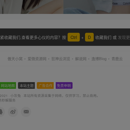
紧收藏我们,查看更多心仪的内容？按
Ctrl
+
D
收藏我们 或
发现更
傲天小窝
爱微资源网
狂神云浏览
解说网
逸博Blog
青鹿云
网站地图
-
本站主题
-
广告合作
-
免责申明
-
 2021 ·
小灰兔
·
本站所有资源采集于网络
，仅供学习，禁止商用。
防秒解服务