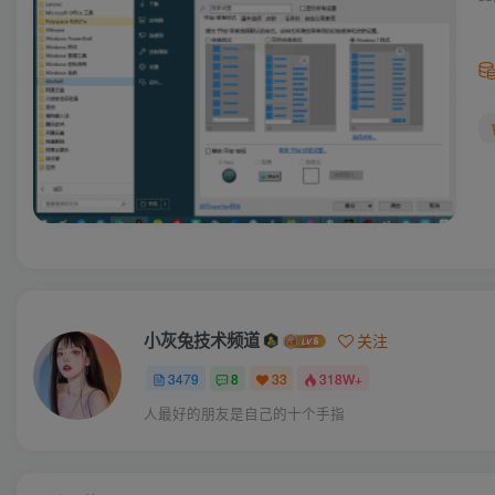
小灰兔技术频道
关注
3479
8
33
318W+
人最好的朋友是自己的十个手指