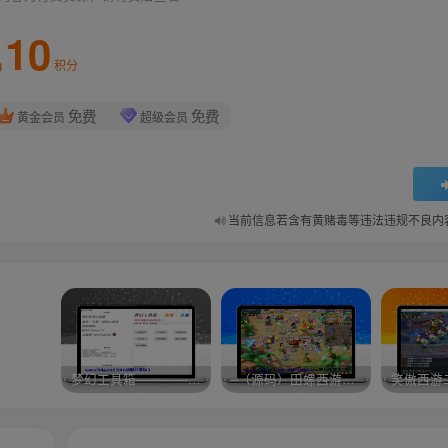
10
积分
免费
免费
黄金会员
超级会员
当前信息若含有黄赌毒等违法违规不良内
梦幻工具箱————-免费
–（源码）田螺西游9.0 假人摆摊18门派飞升渡劫化圣助战最新BB谛听….
笑傲西游