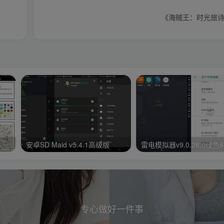
《海贼王：时光旅诗》
手
安卓SD Maid v5.4.1高级版
雷电模拟器v9.0.28.0绿
专心做好一件事