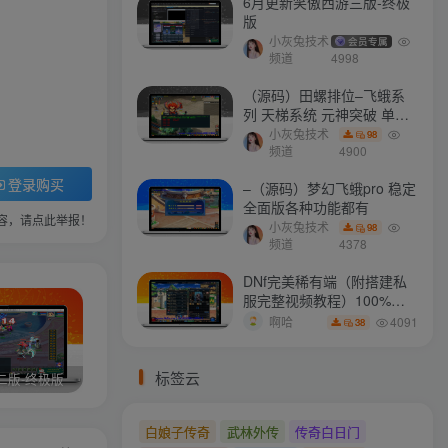
6月更新笑傲西游三版-终极
版
小灰兔技术
会员专属
频道
4998
（源码）田螺排位–飞蛾系
列 天梯系统 元神突破 单机
免费 含GM工具
小灰兔技术
98
频道
4900
登录购买
–（源码）梦幻飞蛾pro 稳定
全面版各种功能都有
容，请点此举报！
小灰兔技术
98
频道
4378
DNf完美稀有端（附搭建私
服完整视频教程）100%可
搭建(附完美端升级补丁)
4091
啊哈
38
标签云
二版-终极版
修复版最新市面田螺plus3 全新UI界面全新高清地图18门派 修复了后门ggeserver打不开
6月更新笑傲西游三版-终极版
白娘子传奇
武林外传
传奇白日门