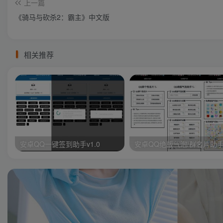
上一篇
《骑马与砍杀2：霸主》中文版
相关推荐
安卓QQ一键签到助手v1.0
安卓QQ绝版气泡/群名片助