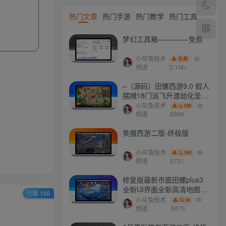
热门文章
热门手游
热门教学
热门工具
梦幻工具箱————-免费
小灰兔技术
免费
频道
2.1W+
–（源码）田螺西游9.0 假人
摆摊18门派飞升渡劫化圣助
战最新BB谛听….
小灰兔技术
298
频道
8569
笑傲西游二版-终极版
小灰兔技术
399
频道
5731
修复版最新市面田螺plus3
全新UI界面全新高清地图18
已售 186
门派 修复了后门ggeserver
小灰兔技术
98
打不开
频道
5075