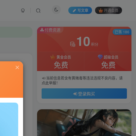
写文章
开通会员
付费资源
已售 186
10
积分
黄金会员
超级会员
免费
免费
私信
当前信息若含有黄赌毒等违法违规不良内容，请
点此举报！
46
133
登录购买