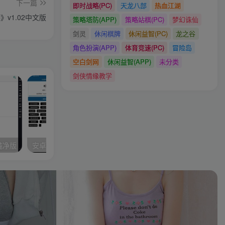
下一篇
即时战略(PC)
天龙八部
热血江湖
v1.02中文版
策略塔防(APP)
策略站棋(PC)
梦幻诛仙
剑灵
休闲棋牌
休闲益智(PC)
龙之谷
角色扮演(APP)
体育竞速(PC)
冒险岛
空白剑网
休闲益智(APP)
未分类
剑侠情缘教学
色纯净版
安卓QQ一键签到助手v1.0