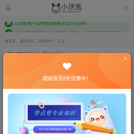
本站已开启QQ微信快速登录 ,拥有本站会员用户及时请问个人中心绑定！
已注册用户及时绑定邮箱,防止忘记资料
本站已开启QQ微信快速登录 ,拥有本站会员用户及时请问个人中心绑定！
首页
福利专区
绿色软件
正文
闯关冒险游戏 超级玛丽3
小灰兔技术频道
关注
私信
4年前更新
超级会员2折优惠中！
687
117
联网教程： 内附教程
单机教程： 内附教程
不懂的话联系客服！！！
游戏介绍
超级玛丽3一款生草的闯关冒险游戏。玩出各种骚操作令