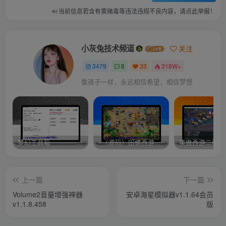
当前信息若含有黄赌毒等违法违规不良内容，请点此举报！
小灰兔技术频道
关注
3479
8
33
318W+
像孩子一样，永远相信希望，相信梦想
梦幻工具箱————-免费
–（源码）田螺西游9.0 假人摆摊18门派飞升渡劫化圣助战最新BB谛听….
笑傲西游二版-
上一篇
下一篇
Volume2音量增强神器
安卓海星模拟器v1.1.64会员
v1.1.8.458
版