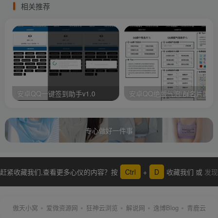
相关推荐
安卓QQ一键签到助手v1.0
安卓QQ绝版气泡/群名片助手
专心做好一件事
赶紧收藏我们,查看更多心仪的内容？按
Ctrl
+
D
收藏我们 或
发现
更多
傲天小窝
爱微资源网
狂神云浏览
解说网
逸博Blog
青鹿云