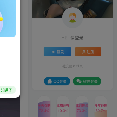
的极限，钓
HI！请登录
登录
注册
社交账号登录
QQ登录
微信登录
知道了
今天仅剩
本周还有
本月剩余
今年还剩
72.4%
10.3%
73.3%
39.7%