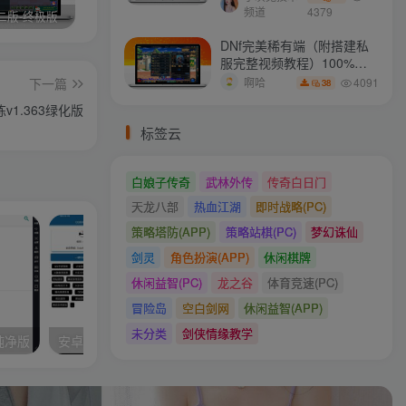
频道
4379
二版-终极版
修复版最新市面田螺plus3 全新UI界面全新高清地图18门派 修复了后门ggeserver打不开
6月更新笑傲西游三版-终极版
DNf完美稀有端（附搭建私
服完整视频教程）100%可
搭建(附完美端升级补丁)
下一篇
4091
啊哈
38
v1.363绿化版
标签云
白娘子传奇
武林外传
传奇白日门
天龙八部
热血江湖
即时战略(PC)
策略塔防(APP)
策略站棋(PC)
梦幻诛仙
剑灵
角色扮演(APP)
休闲棋牌
休闲益智(PC)
龙之谷
体育竞速(PC)
冒险岛
空白剑网
休闲益智(APP)
未分类
剑侠情缘教学
色纯净版
安卓QQ一键签到助手v1.0