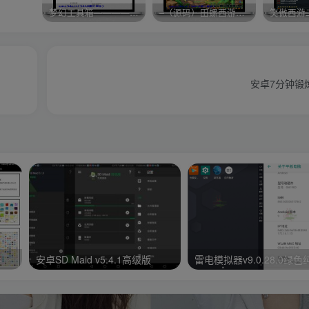
梦幻工具箱————-免费
–（源码）田螺西游9.0 假人摆摊18门派飞升渡劫化圣助战最新BB谛听….
笑傲西游
安卓7分钟锻炼
手
安卓SD Maid v5.4.1高级版
雷电模拟器v9.0.28.0绿