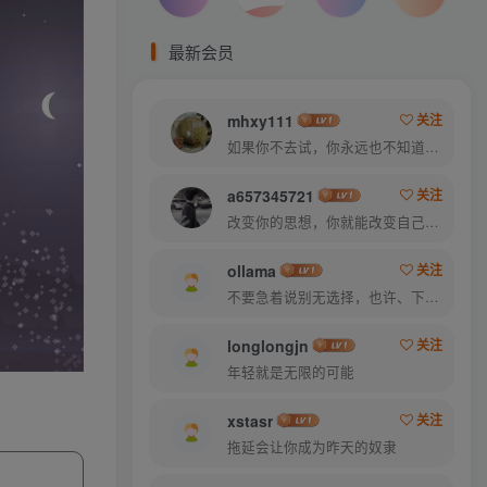
最新会员
mhxy111
关注
如果你不去试，你永远也不知道结果，所以去试试吧
a657345721
关注
改变你的思想，你就能改变自己的命运
ollama
关注
不要急着说别无选择，也许、下个路口就会遇见希望
longlongjn
关注
年轻就是无限的可能
xstasr
关注
拖延会让你成为昨天的奴隶