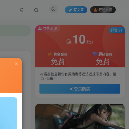
写文章
开通会员
付费资源
已售 71
10
积分
黄金会员
超级会员
免费
免费
私信
当前信息若含有黄赌毒等违法违规不良内容，请
点此举报！
746
74
登录购买