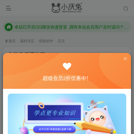
本站已开启QQ微信快速登录 ,拥有本站会员用户及时请问个人中心绑定！
已注册用户及时绑定邮箱,防止忘记资料
本站已开启QQ微信快速登录 ,拥有本站会员用户及时请问个人中心绑定！
首页
福利专区
绿色软件
正文
全能音乐播放器Listen 1 v2.26.2
小灰兔技术频道
关注
私信
3年前发布
超级会员2折优惠中！
564
167
联网教程： 内附教程
单机教程： 内附教程
不懂的话联系客服！！！
软件介绍
Listen 1是一款非常不错的多平台音乐播放软件，可以搜