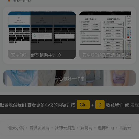
安卓QQ一键签到助手v1.0
安卓QQ绝版气泡/群名片助手
专心做好一件事
赶紧收藏我们,查看更多心仪的内容？按
Ctrl
+
D
收藏我们 或
发现
更多
傲天小窝
爱微资源网
狂神云浏览
解说网
逸博Blog
青鹿云