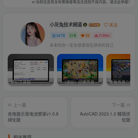
当前信息若含有黄赌毒等违法违规不良内容，请点此举报！
小灰兔技术频道
关注
3479
8
33
318W+
未来的你一定会感谢现在拼命的自己
梦幻工具箱————-免费
–（源码）田螺西游9.0 假人摆摊18门派飞升渡劫化圣助战最新BB谛听….
笑傲西游二版-
上一篇
下一篇
充电提示音电池管家v1.0.8
AutoCAD 2023.1.2 精简优
绿化版
化版
相关推荐