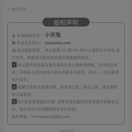
©
版权声明
版权声明
小灰兔
本站网络名称：
本站永久网址：
xiaohuitu.com
网站侵权说明：
本站采用 CC BY-NC-SA 4.0 国际许可协议 进
行许可，转载或引用本站文章应遵循相同协议。
1
本站提供的资源采集自国内外各大媒体和网络，仅供试玩体
验；不得将上述内容用于商业或者非法用途，否则，一切后果请
用户自负。
2
如果您喜欢该资源内容，请支持正版，购买注册，得到更好
的正版服务。
3
我们非常重视版权问题, 如果有侵犯版权的资源请尽快联系站
长，我们会在24h内删除有争议的资源。
站长邮箱：
fenxiangwang@qq.com
THE END