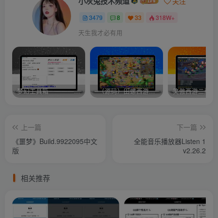
小灰兔技术频道
关注
3479
8
33
318W+
天生我才必有用
梦幻工具箱————-免费
–（源码）田螺西游9.0 假人摆摊18门派飞升渡劫化圣助战最新BB谛听….
笑傲西游二版-
上一篇
下一篇
《噩梦》Build.9922095中文
全能音乐播放器Listen 1
版
v2.26.2
相关推荐