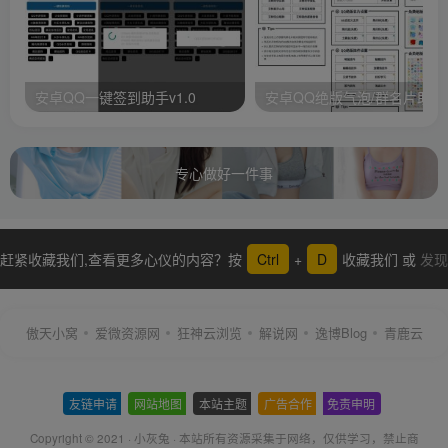
安卓QQ一键签到助手v1.0
安卓QQ绝版气泡/群名片助手
专心做好一件事
赶紧收藏我们,查看更多心仪的内容？按
Ctrl
+
D
收藏我们 或
发现
更多
傲天小窝
爱微资源网
狂神云浏览
解说网
逸博Blog
青鹿云
友链申请
-
网站地图
-
本站主题
-
广告合作
-
免责申明
-
Copyright © 2021 ·
小灰兔
·
本站所有资源采集于网络
，仅供学习，禁止商