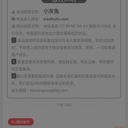
小灰兔
本站网络名称：
本站永久网址：
xiaohuitu.com
网站侵权说明：
本站采用 CC BY-NC-SA 4.0 国际许可协议 进
行许可，转载或引用本站文章应遵循相同协议。
1
本站提供的资源采集自国内外各大媒体和网络，仅供试玩体
验；不得将上述内容用于商业或者非法用途，否则，一切后果请
用户自负。
2
如果您喜欢该资源内容，请支持正版，购买注册，得到更好
的正版服务。
3
我们非常重视版权问题, 如果有侵犯版权的资源请尽快联系站
长，我们会在24h内删除有争议的资源。
站长邮箱：
fenxiangwang@qq.com
THE END
绿色软件