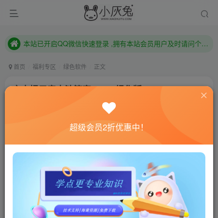
本站已开启QQ微信快速登录 ,拥有本站会员用户及时请问个人中心绑定！
已注册用户及时绑定邮箱,防止忘记资料
本站已开启QQ微信快速登录 ,拥有本站会员用户及时请问个人中心绑定！
首页
福利专区
绿色软件
正文
充电提示音电池管家v1.0.8绿化版
小灰兔技术频道
关注
私信
3年前发布
超级会员2折优惠中！
562
152
联网教程： 内附教程
单机教程： 内附教程
不懂的话联系客服！！！
软件介绍
你的手机总是充电太慢？电量充不满？充电提示音电池