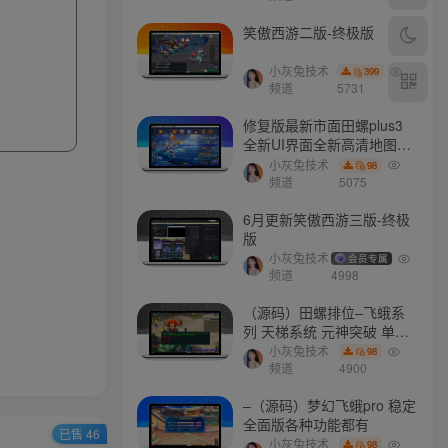
笑傲西游二版-终极版
小灰兔技术
399
频道
5731
修复版最新市面田螺plus3
全新UI界面全新高清地图18
门派 修复了后门ggeserver
小灰兔技术
98
打不开
频道
5075
6月更新笑傲西游三版-终极
版
小灰兔技术
会员专属
频道
4998
（源码）田螺排位–飞蛾系
列 天梯系统 元神突破 单机
免费 含GM工具
小灰兔技术
98
频道
4900
–（源码）梦幻飞蛾pro 稳定
全面版各种功能都有
已售 46
小灰兔技术
98