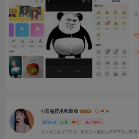
此
小灰兔技术频道
关注
3479
8
33
318W+
可以接受暂时的失败，但绝对不能接受未曾奋斗过的自