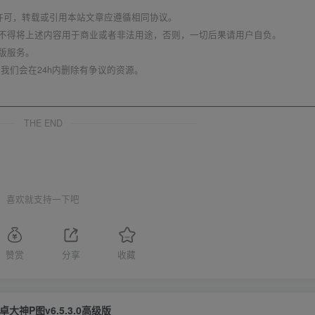
议 进行许可，转载或引用本站文章应遵循相同协议。
不得将上述内容用于商业或者非法用途，否则，一切后果请用户自负。
版服务。
我们会在24h内删除有争议的资源。
THE END
喜欢就支持一下吧
赞赏
分享
收藏
卓大神P图v6.5.3.0高级版