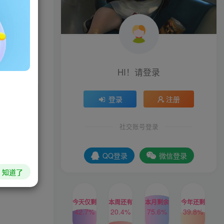
理，让你秒
HI！请登录
登录
注册
社交账号登录
QQ登录
微信登录
知道了
今天仅剩
本周还有
本月剩余
今年还剩
42.7%
20.4%
75.6%
39.8%