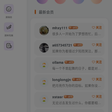
最新会员
mhxy111
关注
很多人一开始为了梦想而忙，后来忙得忘了梦想
a657345721
关注
如果你为着错过夕阳而哭泣，那么你就要错群星了
ollama
关注
每一个不曾起舞的日子，都是对生命的辜负
longlongjn
关注
把月亮作为你的目标。如果你没打中，也许你还能打中星星
xstasr
关注
无论过去发生过什么，你都要相信，最好的尚未到来