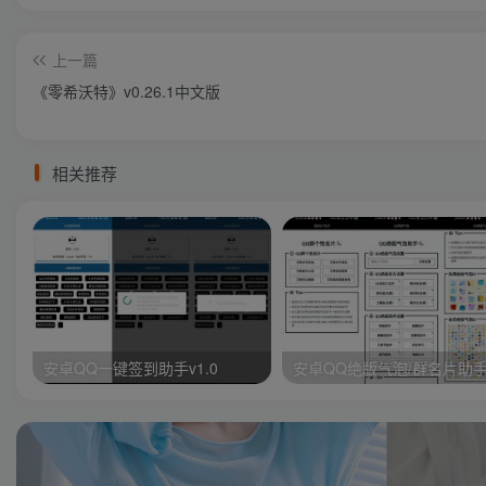
上一篇
《零希沃特》v0.26.1中文版
相关推荐
安卓QQ一键签到助手v1.0
安卓QQ绝版气泡/群名片助