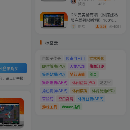
频道
4379
DNf完美稀有端（附搭建私
服完整视频教程）100%可
搭建(附完美端升级补丁)
4091
啊哈
38
标签云
白娘子传奇
传奇白日门
武林外传
即时战略(PC)
天龙八部
热血江湖
登录购买
策略站棋(PC)
梦幻诛仙
剑灵
容，请点此举报！
策略塔防(APP)
休闲益智(PC)
龙之谷
角色扮演(APP)
休闲棋牌
体育竞速(PC)
冒险岛
空白剑网
休闲益智(APP)
游戏工具
disucz插件
二版-终极版
修复版最新市面田螺plus3 全新UI界面全新高清地图18门派 修复了后门ggeserver打不开
6月更新笑傲西游三版-终极版