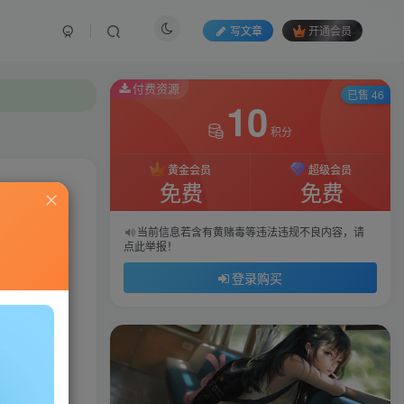
写文章
开通会员
付费资源
已售 46
10
积分
黄金会员
超级会员
免费
免费
私信
当前信息若含有黄赌毒等违法违规不良内容，请
点此举报！
442
67
登录购买