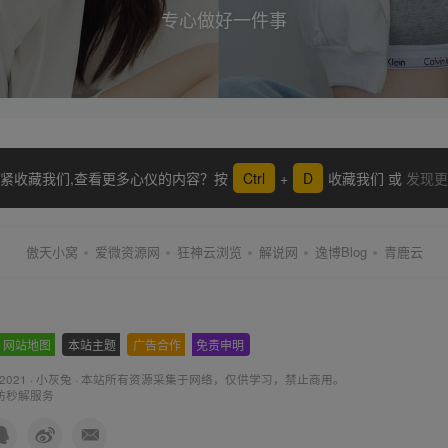
专心做好一件事
紧收藏我们,查看更多心仪的内容？按
Ctrl
+
D
收藏我们 或
发现更
傲天小窝
爱微资源网
狂神云浏览
解说网
逸博Blog
青鹿云
网站地图
-
本站主题
-
广告合作
-
免责申明
-
 2021 ·
小灰兔
·
本站所有资源采集于网络
，仅供学习，禁止商用。
防秒解服务