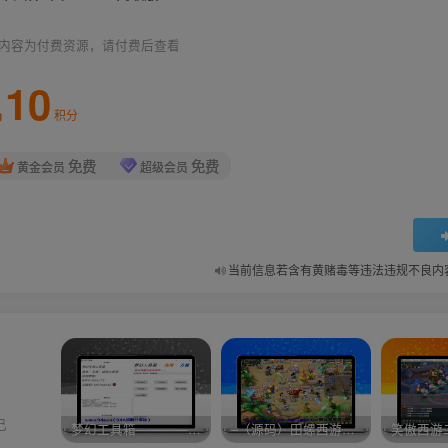
内容为付费资源，请付费后查看
10
积分
免费
免费
黄金会员
超级会员
当前信息若含有黄赌毒等违法违规不良内
己
梦幻工具箱————-免费
–（源码）田螺西游9.0 假人摆摊18门派飞升渡劫化圣助战最新BB谛听….
笑傲西游