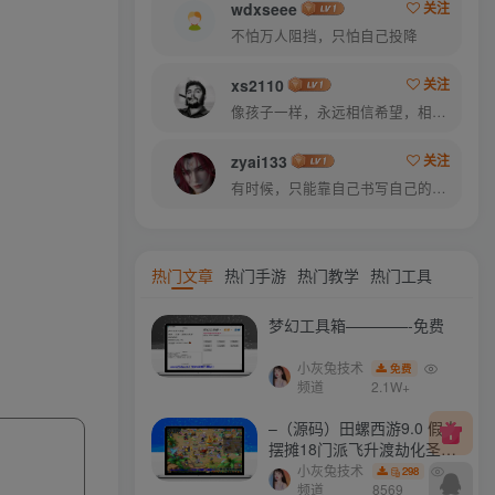
wdxseee
关注
不怕万人阻挡，只怕自己投降
xs2110
关注
像孩子一样，永远相信希望，相信梦想
zyai133
关注
有时候，只能靠自己书写自己的美好结局
热门文章
热门手游
热门教学
热门工具
梦幻工具箱————-免费
小灰兔技术
免费
频道
2.1W+
–（源码）田螺西游9.0 假人
摆摊18门派飞升渡劫化圣助
战最新BB谛听….
小灰兔技术
298
频道
8569