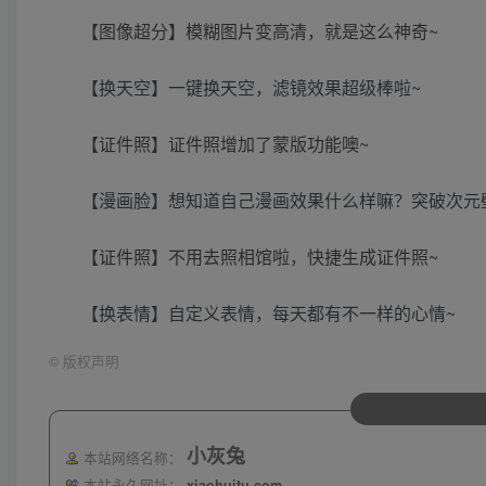
【图像超分】模糊图片变高清，就是这么神奇~
【换天空】一键换天空，滤镜效果超级棒啦~
【证件照】证件照增加了蒙版功能噢~
【漫画脸】想知道自己漫画效果什么样嘛？突破次元
【证件照】不用去照相馆啦，快捷生成证件照~
【换表情】自定义表情，每天都有不一样的心情~
©
版权声明
小灰兔
本站网络名称：
本站永久网址：
xiaohuitu.com