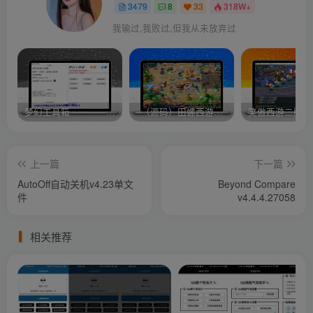
3479
8
33
318W+
我输过,我败过,但我从未放弃过
梦幻工具箱————-免费
–（源码）田螺西游9.0 假人摆摊18门派飞升渡劫化圣助战最新BB谛听….
笑傲西游二版-
上一篇
下一篇
AutoOff自动关机v4.23单文
Beyond Compare
件
v4.4.4.27058
相关推荐