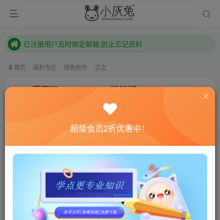
已注册用户及时绑定邮箱,防止忘记资料
本站已开启QQ微信快速登录 ,拥有本站会员用户及时请问个人中心绑定！
已注册用户及时绑定邮箱,防止忘记资料
本站已开启QQ微信快速登录 ,拥有本站会员用户及时请问个人中心绑定！
首页
福利专区
绿色软件
正文
2345看图王v10.9.1.9791精简版
小灰兔技术频道
关注
私信
3年前发布
超级会员2折优惠中！
795
139
联网教程： 内附教程
单机教程： 内附教程
不懂的话联系客服！！！
软件介绍
2345看图王是一款速度超快的看图软件，简洁易操作。