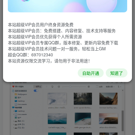
采用了超强图片引擎，在低配置的电脑上也能闪电般打开十
几上百兆的大图，运用精妙的图像处理技术，还原真实色
彩，支持CMYK模式；比传统图片查看器支持更多的图片格
本站超级VIP会员用户终身资源免费
式，除了支持JPG/BMP/PNG常见图片格式 和TIF/GIF动画
本站超级VIP会员：免费搭建、内容修复、技术支持等服务
本站超级VIP会员优先获得个人所需资源
格式，更兼容PSD/RAW/WEBP/JP2APNG等专业图像格
本站超级VIP会员专属QQ群，版本修复、更新内容免费下载
式，所支持的格式多达69种格式；提供了图片美化功能、图
本站超级VIP会员技术问题一对一服务，轻松当上GM
超会QQ群：697012340
像管理功能、PDF阅读器。
本站资源仅限交流学习，请勿用于非法用途！
软件截图
自助开通
知道了