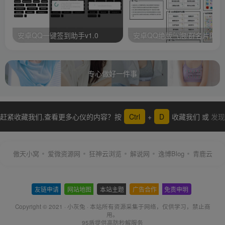
安卓QQ一键签到助手v1.0
安卓QQ绝版气泡/群名片助手
专心做好一件事
赶紧收藏我们,查看更多心仪的内容？按
Ctrl
+
D
收藏我们 或
发现
更多
傲天小窝
爱微资源网
狂神云浏览
解说网
逸博Blog
青鹿云
友链申请
-
网站地图
-
本站主题
-
广告合作
-
免责申明
-
Copyright © 2021 ·
小灰兔
·
本站所有资源采集于网络
，仅供学习，禁止商
用。
95盾提供高防秒解服务