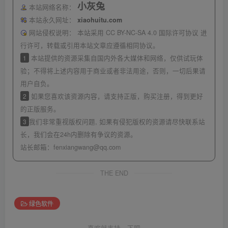
小灰兔
本站网络名称：
本站永久网址：
xiaohuitu.com
网站侵权说明：
本站采用 CC BY-NC-SA 4.0 国际许可协议 进
行许可，转载或引用本站文章应遵循相同协议。
1
本站提供的资源采集自国内外各大媒体和网络，仅供试玩体
验；不得将上述内容用于商业或者非法用途，否则，一切后果请
用户自负。
2
如果您喜欢该资源内容，请支持正版，购买注册，得到更好
的正版服务。
3
我们非常重视版权问题, 如果有侵犯版权的资源请尽快联系站
长，我们会在24h内删除有争议的资源。
站长邮箱：
fenxiangwang@qq.com
THE END
绿色软件