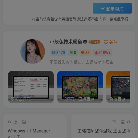
登录购买
当前信息若含有黄赌毒等违法违规不良内容，请点此举报！
小灰兔技术频道
关注
3479
8
33
318W+
不要找失败的借口，去追成功的理由
梦幻工具箱————-免费
–（源码）田螺西游9.0 假人摆摊18门派飞升渡劫化圣助战最新BB谛听….
笑傲西游二版-
上一篇
下一篇
Windows 11 Manager
策略塔防战斗游戏 王国战争
v1.1.7