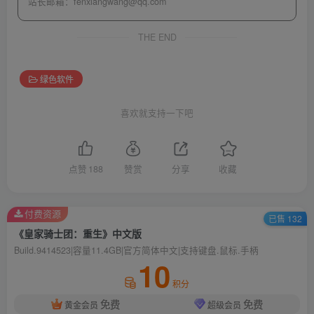
站长邮箱：
fenxiangwang@qq.com
THE END
绿色软件
喜欢就支持一下吧
点赞
188
赞赏
分享
收藏
付费资源
已售 132
《皇家骑士团：重生》中文版
Build.9414523|容量11.4GB|官方简体中文|支持键盘.鼠标.手柄
10
积分
免费
免费
黄金会员
超级会员