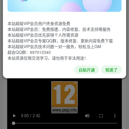
画面和音乐等，更将原先的游戏设计经过一番精雕细琢，以
与时俱进的全新面貌重新问世。对于曾经玩过《Tactics
Ogre》的玩家来说，将能享受“超越记忆”的体验，而对于第
本站超级VIP会员用户终身资源免费
一次玩《Tactics Ogre》的玩家，则能够享受到“前所未有”的
本站超级VIP会员：免费搭建、内容修复、技术支持等服务
本站超级VIP会员优先获得个人所需资源
体验。敬请期待这款以让玩家能更加尽情享受故事世界的方
本站超级VIP会员专属QQ群，版本修复、更新内容免费下载
式重生的作品。
本站超级VIP会员技术问题一对一服务，轻松当上GM
超会QQ群：697012340
游戏视频
本站资源仅限交流学习，请勿用于非法用途！
自助开通
知道了