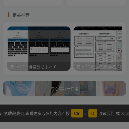
相关推荐
安卓QQ一键签到助手v1.0
安卓QQ绝版气泡/群名片助手
专心做好一件事
赶紧收藏我们,查看更多心仪的内容？按
Ctrl
+
D
收藏我们 或
发现