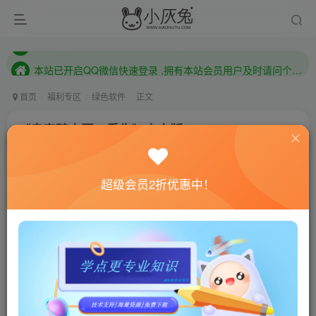
本站已开启QQ微信快速登录 ,拥有本站会员用户及时请问个人中心绑定！
已注册用户及时绑定邮箱,防止忘记资料
本站已开启QQ微信快速登录 ,拥有本站会员用户及时请问个人中心绑定！
首页
福利专区
绿色软件
正文
《皇家骑士团：重生》中文版
小灰兔技术频道
关注
私信
3年前更新
超级会员2折优惠中！
1016
188
联网教程： 内附教程
单机教程： 内附教程
不懂的话联系客服！！！
游戏介绍
本作以《Tactics Ogre》（2010）为基础，不仅强化了