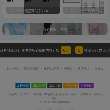
安卓QQ一键签到助手v1.0
安卓QQ绝版气泡/群名片助手
专心做好一件事
赶紧收藏我们,查看更多心仪的内容？按
Ctrl
+
D
收藏我们 或
发现
更多
傲天小窝
爱微资源网
狂神云浏览
解说网
逸博Blog
青鹿云
友链申请
-
网站地图
-
本站主题
-
广告合作
-
免责申明
-
Copyright © 2021 ·
小灰兔
·
本站所有资源采集于网络
，仅供学习，禁止商
用。
95盾提供高防秒解服务