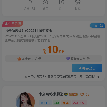
点赞
172
赞赏
分享
收藏
付费资源
已售 192
《永恒边缘》v20221110中文版
v20221110|整合DLC|容量20.2GB|官方简体中文|支持键盘.鼠标.手柄|赠
原声音乐|赠壁纸|赠电子书|赠地图
10
积分
免费
免费
黄金会员
超级会员
登录购买
当前信息若含有黄赌毒等违法违规不良内容，请点此举报！
小灰兔技术频道
关注
3479
8
33
318W+