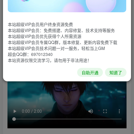
策略的RPG游戏，游戏战斗系统为动态回合制，融合了日本
和欧美RPG游戏的传统。游戏旨在为RPG粉丝提供独一无二
的新体验，将改善过的经典特性融合进创新的游戏机制当
本站超级VIP会员用户终身资源免费
中。游戏的背景采用太空歌剧风格的幻想世界，带有丰富和
本站超级VIP会员：免费搭建、内容修复、技术支持等服务
本站超级VIP会员优先获得个人所需资源
成熟的叙事内容。
本站超级VIP会员专属QQ群，版本修复、更新内容免费下载
本站超级VIP会员技术问题一对一服务，轻松当上GM
游戏视频
超会QQ群：697012340
本站资源仅限交流学习，请勿用于非法用途！
自助开通
知道了