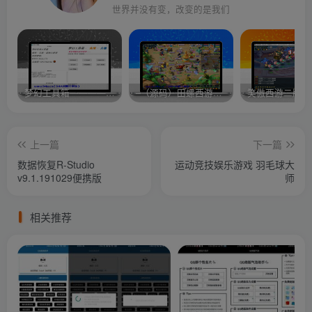
世界并没有变，改变的是我们
梦幻工具箱————-免费
–（源码）田螺西游9.0 假人摆摊18门派飞升渡劫化圣助战最新BB谛听….
笑傲西游二版-
上一篇
下一篇
数据恢复R-Studio
运动竞技娱乐游戏 羽毛球大
v9.1.191029便携版
师
相关推荐