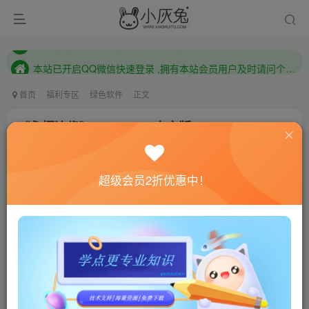
本站已开启QQ微信快速登录 ,拥有本站会员用户及时请问个人中心绑定！
已注册用户及时绑定邮箱,防止忘记资料
本站已开启QQ微信快速登录 ,拥有本站会员用户及时请问个人中心绑定！
首页
福利专区
绿色软件
正文
《永恒边缘》v20221110中文版
小灰兔技术频道
关注
私信
3年前发布
超级会员2折优惠中！
653
172
联网教程： 内附教程
单机教程： 内附教程
不懂的话联系客服！！！
游戏介绍
《永恒边缘》是一款由Midgar Studios制作发行的融合