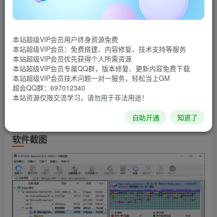
的数据恢复技术，支持对NTFS、ReFS、FAT/exFAT、
Ext2FS/Ext3/Ext4、UFS、HFS等分区文件系统恢复数据，
支持对已损坏或删除的分区、加密文件、数据流进行数据恢
本站超级VIP会员用户终身资源免费
复，支持硬盘分区创建镜像文件.rdr、RAID磁盘阵列，该软
本站超级VIP会员：免费搭建、内容修复、技术支持等服务
本站超级VIP会员优先获得个人所需资源
件最大的特色在于可以自动识别 RAID 参数修复损坏的磁盘
本站超级VIP会员专属QQ群，版本修复、更新内容免费下载
阵列，在数据恢复效率和质量上非常出众。此外，R-Studio
本站超级VIP会员技术问题一对一服务，轻松当上GM
超会QQ群：697012340
Network 版本支持远程链接到计算机磁盘恢复数据、
本站资源仅限交流学习，请勿用于非法用途！
S.M.A.R.T. 属性监视、文本/十六进制编辑、大量参数设置等
自助开通
知道了
功能。
软件截图