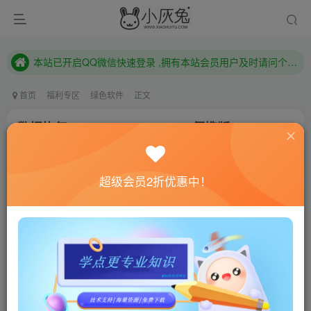
本站已开启QQ微信快速登录 ,拥有本站会员用户及时请问个人中心绑定！
已注册用户及时绑定邮箱,防止忘记资料
本站已开启QQ微信快速登录 ,拥有本站会员用户及时请问个人中心绑定！
首页
福利专区
绿色软件
正文
数据恢复R-Studio v9.1.191029便携版
小灰兔技术频道
关注
私信
3年前发布
超级会员2折优惠中！
891
115
联网教程： 内附教程
单机教程： 内附教程
不懂的话联系客服！！！
软件介绍
R-Studio是一款强悍的驱动级数据恢复软件，采用独特