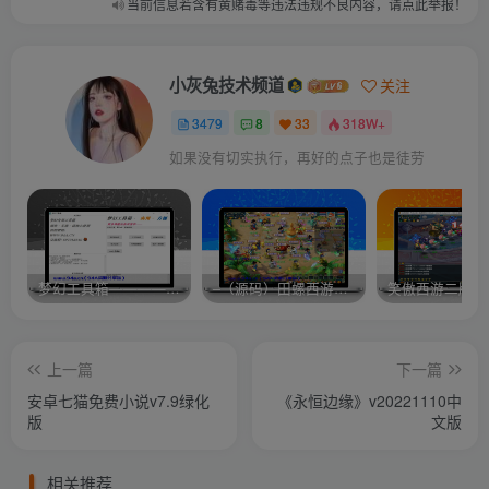
当前信息若含有黄赌毒等违法违规不良内容，请点此举报！
小灰兔技术频道
关注
3479
8
33
318W+
如果没有切实执行，再好的点子也是徒劳
梦幻工具箱————-免费
–（源码）田螺西游9.0 假人摆摊18门派飞升渡劫化圣助战最新BB谛听….
笑傲西游二版-
上一篇
下一篇
安卓七猫免费小说v7.9绿化
《永恒边缘》v20221110中
版
文版
相关推荐