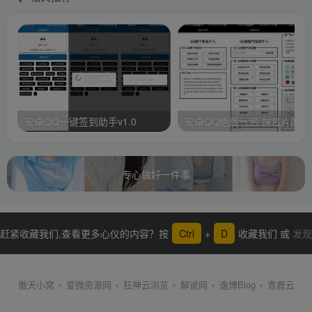
安卓QQ一键签到助手v1.0
安卓QQ绝版气泡/群名片助手
专心做好一件事
赶紧收藏我们,查看更多心仪的内容？按
Ctrl
+
D
收藏我们 或
发现
更多
傲天小窝
爱微资源网
狂神云浏览
解说网
逸博Blog
青鹿云