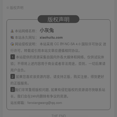
©
版权声明
版权声明
小灰兔
本站网络名称：
本站永久网址：
xiaohuitu.com
网站侵权说明：
本站采用 CC BY-NC-SA 4.0 国际许可协议 进
行许可，转载或引用本站文章应遵循相同协议。
1
本站提供的资源采集自国内外各大媒体和网络，仅供试玩体
验；不得将上述内容用于商业或者非法用途，否则，一切后果请
用户自负。
2
如果您喜欢该资源内容，请支持正版，购买注册，得到更好
的正版服务。
3
我们非常重视版权问题, 如果有侵犯版权的资源请尽快联系站
长，我们会在24h内删除有争议的资源。
站长邮箱：
fenxiangwang@qq.com
THE END