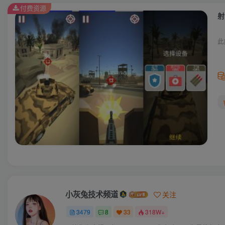
付费资源
射
此
小灰兔技术频道
关注
3479
8
33
318W+