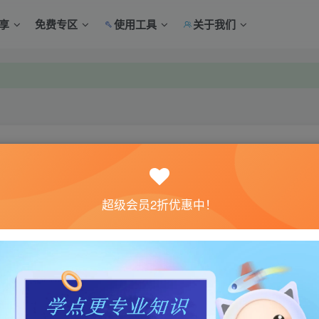
享
免费专区
使用工具
关于我们
中心绑定！
中心绑定！
关注
超级会员2折优惠中！
9