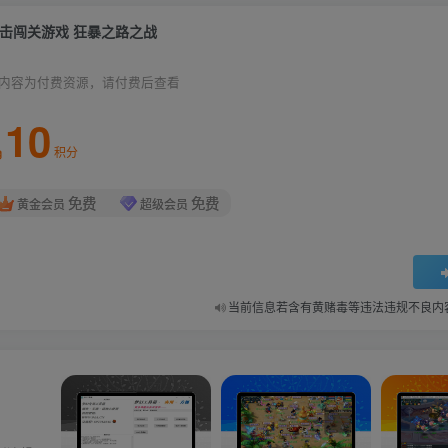
击闯关游戏 狂暴之路之战
内容为付费资源，请付费后查看
10
积分
免费
免费
黄金会员
超级会员
当前信息若含有黄赌毒等违法违规不良内