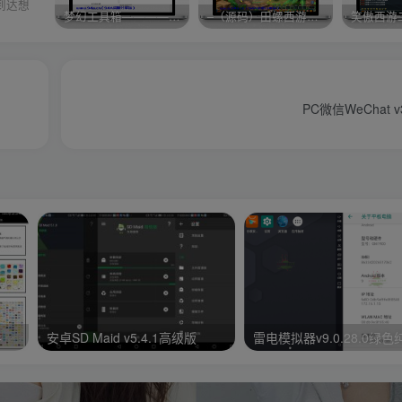
到达想
梦幻工具箱————-免费
–（源码）田螺西游9.0 假人摆摊18门派飞升渡劫化圣助战最新BB谛听….
笑傲西游
PC微信WeChat v
手
安卓SD Maid v5.4.1高级版
雷电模拟器v9.0.28.0绿