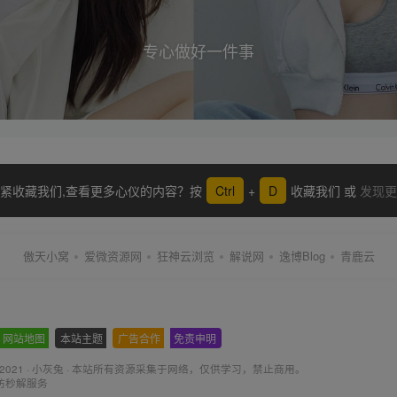
专心做好一件事
紧收藏我们,查看更多心仪的内容？按
Ctrl
+
D
收藏我们 或
发现更
傲天小窝
爱微资源网
狂神云浏览
解说网
逸博Blog
青鹿云
网站地图
-
本站主题
-
广告合作
-
免责申明
-
 2021 ·
小灰兔
·
本站所有资源采集于网络
，仅供学习，禁止商用。
防秒解服务