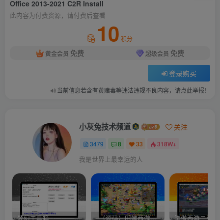
Office 2013-2021 C2R Install
此内容为付费资源，请付费后查看
10
积分
免费
免费
黄金会员
超级会员
登录购买
当前信息若含有黄赌毒等违法违规不良内容，请点此举报！
小灰兔技术频道
关注
3479
8
33
318W+
我是世界上最幸运的人
梦幻工具箱————-免费
–（源码）田螺西游9.0 假人摆摊18门派飞升渡劫化圣助战最新BB谛听….
笑傲西游二版-