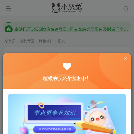
本站已开启QQ微信快速登录 ,拥有本站会员用户及时请问个人中心绑定！
已注册用户及时绑定邮箱,防止忘记资料
本站已开启QQ微信快速登录 ,拥有本站会员用户及时请问个人中心绑定！
首页
福利专区
绿色软件
正文
Office 2013-2021 C2R Install
小灰兔技术频道
关注
私信
3年前更新
超级会员2折优惠中！
685
183
联网教程： 内附教程
单机教程： 内附教程
不懂的话联系客服！！！
软件介绍
Office 2013-2019 C2R Install是由俄罗斯人Ratiborus制