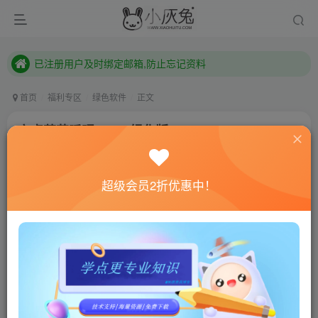
已注册用户及时绑定邮箱,防止忘记资料
本站已开启QQ微信快速登录 ,拥有本站会员用户及时请问个人中心绑定！
已注册用户及时绑定邮箱,防止忘记资料
本站已开启QQ微信快速登录 ,拥有本站会员用户及时请问个人中心绑定！
首页
福利专区
绿色软件
正文
安卓葵花睡眠v1.3.4绿化版
小灰兔技术频道
关注
私信
3年前更新
超级会员2折优惠中！
888
93
联网教程： 内附教程
单机教程： 内附教程
不懂的话联系客服！！！
软件介绍
葵花睡眠是一款改善睡眠、调节情绪、缓解焦虑与压力