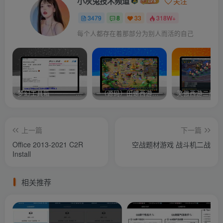
小灰兔技术频道
关注
3479
8
33
318W+
每个人都存在着那部分为别人而活的自己
梦幻工具箱————-免费
–（源码）田螺西游9.0 假人摆摊18门派飞升渡劫化圣助战最新BB谛听….
笑傲西游二版-
上一篇
下一篇
Office 2013-2021 C2R
空战题材游戏 战斗机二战
Install
相关推荐