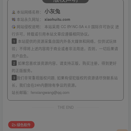
小灰兔
本站网络名称：
本站永久网址：
xiaohuitu.com
网站侵权说明：
本站采用 CC BY-NC-SA 4.0 国际许可协议 进
行许可，转载或引用本站文章应遵循相同协议。
1
本站提供的资源采集自国内外各大媒体和网络，仅供试玩体
验；不得将上述内容用于商业或者非法用途，否则，一切后果请
用户自负。
2
如果您喜欢该资源内容，请支持正版，购买注册，得到更好
的正版服务。
3
我们非常重视版权问题, 如果有侵犯版权的资源请尽快联系站
长，我们会在24h内删除有争议的资源。
站长邮箱：
fenxiangwang@qq.com
THE END
绿色软件