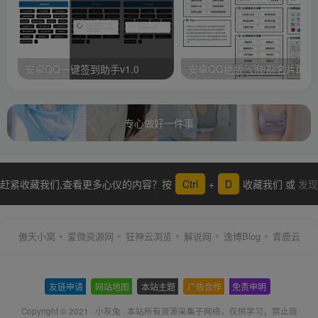
安卓QQ一键签到助手v1.0
安卓QQ绝版气泡/群名片助手
专心做好一件事
赶紧收藏我们,查看更多心仪的内容？按
Ctrl
+
D
收藏我们 或
发现
更多
傲天小窝
爱微资源网
狂神云浏览
解说网
逸博Blog
青鹿云
友链申请
-
网站地图
-
本站主题
-
广告合作
-
免责申明
-
Copyright © 2021 ·
小灰兔
·
本站所有资源采集于网络
，仅供学习，禁止商