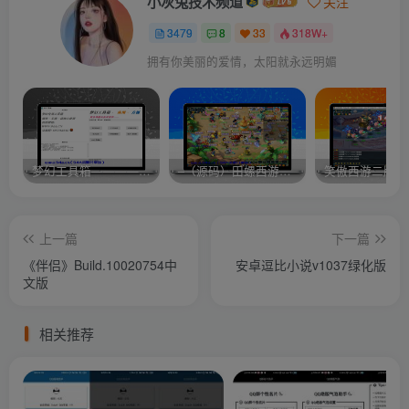
小灰兔技术频道
关注
3479
8
33
318W+
拥有你美丽的爱情，太阳就永远明媚
梦幻工具箱————-免费
–（源码）田螺西游9.0 假人摆摊18门派飞升渡劫化圣助战最新BB谛听….
笑傲西游二版-
上一篇
下一篇
《伴侣》Build.10020754中
安卓逗比小说v1037绿化版
文版
相关推荐