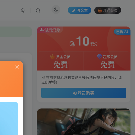
写文章
开通会员
付费资源
已售 24
10
积分
黄金会员
超级会员
免费
免费
私信
当前信息若含有黄赌毒等违法违规不良内容，请
点此举报！
569
59
登录购买