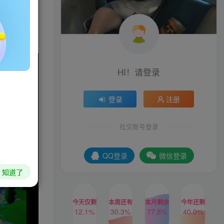
家庭在面
HI！请登录
登录
注册
社交账号登录
QQ登录
微信登录
知道了
今天仅剩
本周还有
本月剩余
今年还剩
12.1%
30.3%
77.8%
40.0%