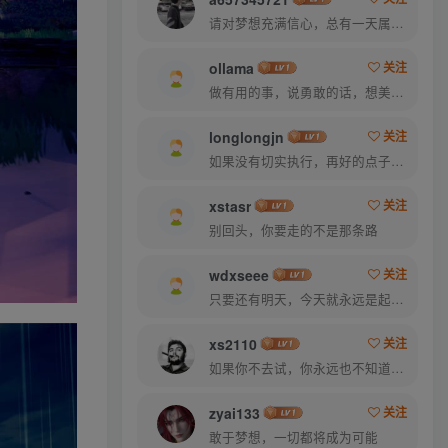
请对梦想充满信心，总有一天属于你的彩虹会在天空微笑
ollama
关注
做有用的事，说勇敢的话，想美好的事，一生足矣
longlongjn
关注
如果没有切实执行，再好的点子也是徒劳
xstasr
关注
别回头，你要走的不是那条路
wdxseee
关注
只要还有明天，今天就永远是起跑线
xs2110
关注
如果你不去试，你永远也不知道结果，所以去试试吧
zyai133
关注
敢于梦想，一切都将成为可能