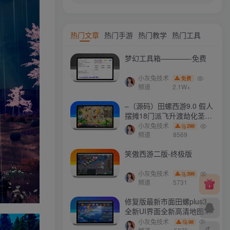
热门文章
热门手游
热门教学
热门工具
梦幻工具箱————-免费
小灰兔技术
免费
频道
2.1W+
–（源码）田螺西游9.0 假人
摆摊18门派飞升渡劫化圣助
战最新BB谛听….
小灰兔技术
298
频道
8569
笑傲西游二版-终极版
小灰兔技术
399
频道
5731
修复版最新市面田螺plus3
全新UI界面全新高清地图18
门派 修复了后门ggeserver
小灰兔技术
98