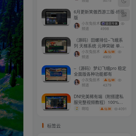
打不开
频道
5075
6月更新笑傲西游三版-终极
版
小灰兔技术
会员专属
频道
4998
（源码）田螺排位–飞蛾系
列 天梯系统 元神突破 单机
免费 含GM工具
小灰兔技术
98
频道
4900
–（源码）梦幻飞蛾pro 稳定
全面版各种功能都有
小灰兔技术
98
频道
4379
DNf完美稀有端（附搭建私
服完整视频教程）100%可
搭建(附完美端升级补丁)
4091
啊哈
38
标签云