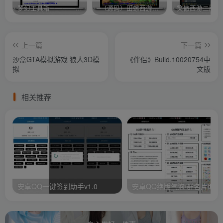
梦幻工具箱————-免费
–（源码）田螺西游9.0 假人摆摊18门派飞升渡劫化圣助战最新BB谛听….
笑傲西游二版-
上一篇
下一篇
沙盒GTA模拟游戏 狼人3D模
《伴侣》Build.10020754中
拟
文版
相关推荐
安卓QQ一键签到助手v1.0
安卓QQ绝版气泡/群名片助手