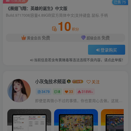
已售 75
《展翅飞翔：英雄的诞生》中文版
Build.9717008|容量4.89GB|官方简体中文|支持键盘.鼠标.手柄
10
积分
免费
免费
黄金会员
超级会员
登录购买
当前信息若含有黄赌毒等违法违规不良内容，请点此举报！
小灰兔技术频道
关注
3479
8
33
318W+
即便是再微小不过的事情，你也要用心去做。这就是成功的秘密