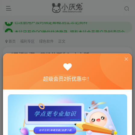
本站已开启QQ微信快速登录 ,拥有本站会员用户及时请问个人中心绑定！
已注册用户及时绑定邮箱,防止忘记资料
本站已开启QQ微信快速登录 ,拥有本站会员用户及时请问个人中心绑定！
首页
福利专区
绿色软件
正文
《展翅飞翔：英雄的诞生》中文版
小灰兔技术频道
关注
私信
3年前更新
超级会员2折优惠中！
622
62
联网教程： 内附教程
单机教程： 内附教程
不懂的话联系客服！！！
游戏介绍
为最好的独立骑龙体验做好准备！ 你不是天生的英雄。