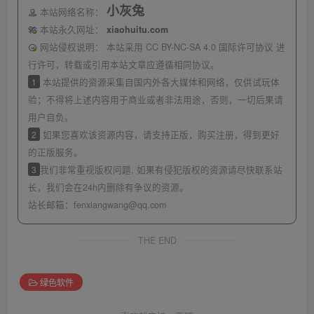
小灰兔
本站网络名称：
本站永久网址：
xiaohuitu.com
网站侵权说明：
本站采用 CC BY-NC-SA 4.0 国际许可协议 进
行许可，转载或引用本站文章应遵循相同协议。
1
本站提供的资源采集自国内外各大媒体和网络，仅供试玩体
验；不得将上述内容用于商业或者非法用途，否则，一切后果请
用户自负。
2
如果您喜欢该资源内容，请支持正版，购买注册，得到更好
的正版服务。
3
我们非常重视版权问题, 如果有侵犯版权的资源请尽快联系站
长，我们会在24h内删除有争议的资源。
站长邮箱：
fenxiangwang@qq.com
THE END
绿色软件