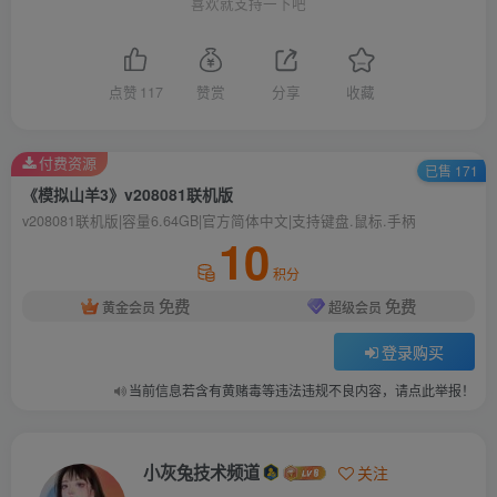
喜欢就支持一下吧
点赞
117
赞赏
分享
收藏
付费资源
已售 171
《模拟山羊3》v208081联机版
v208081联机版|容量6.64GB|官方简体中文|支持键盘.鼠标.手柄
10
积分
免费
免费
黄金会员
超级会员
登录购买
当前信息若含有黄赌毒等违法违规不良内容，请点此举报！
小灰兔技术频道
关注