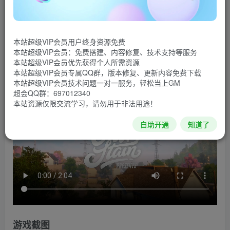
3》的世界，在极具真实感的农场沙盒场景中体验一场全新冒
险。最多可邀请三位好友进行本地游戏或线上合作，既可组
队厮杀，也能在小游戏中拼个你死我活，当然，恐怕从此连
本站超级VIP会员用户终身资源免费
朋友都没得做。
本站超级VIP会员：免费搭建、内容修复、技术支持等服务
本站超级VIP会员优先获得个人所需资源
游戏视频
本站超级VIP会员专属QQ群，版本修复、更新内容免费下载
本站超级VIP会员技术问题一对一服务，轻松当上GM
超会QQ群：697012340
本站资源仅限交流学习，请勿用于非法用途！
自助开通
知道了
游戏截图