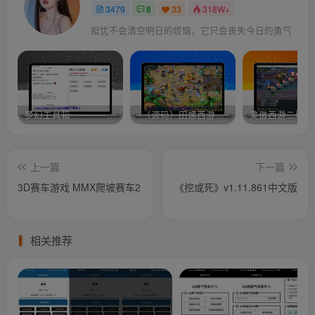
3479
8
33
318W+
担忧不会清空明日的烦恼，它只会丧失今日的勇气
梦幻工具箱————-免费
–（源码）田螺西游9.0 假人摆摊18门派飞升渡劫化圣助战最新BB谛听….
笑傲西游二版-
上一篇
下一篇
3D赛车游戏 MMX爬坡赛车2
《挖或死》v1.11.861中文版
相关推荐