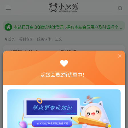
本站已开启QQ微信快速登录 ,拥有本站会员用户及时请问个人中心绑定！
已注册用户及时绑定邮箱,防止忘记资料
本站已开启QQ微信快速登录 ,拥有本站会员用户及时请问个人中心绑定！
首页
福利专区
绿色软件
正文
《模拟山羊3》v208081联机版
小灰兔技术频道
关注
私信
4年前更新
超级会员2折优惠中！
654
117
联网教程： 内附教程
单机教程： 内附教程
不懂的话联系客服！！！
游戏介绍
Pilgor 重出江湖！召集伙伴一起进入《Goat Simulator