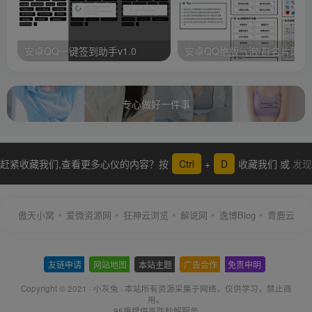
安卓QQ一键签到助手v1.0
安卓QQ绝版气泡/群名片助手
专心做好一件事
赶紧收藏我们,查看更多心仪的内容？按
Ctrl
+
D
收藏我们 或
发现
更多
傲天小窝
爱微资源网
狂神云浏览
解说网
逸博Blog
青鹿云
友链申请
-
网站地图
-
本站主题
-
广告合作
-
免责申明
-
Copyright © 2021 ·
小灰兔
·
本站所有资源采集于网络
，仅供学习，禁止商
用。
95盾提供高防秒解服务