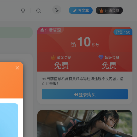
写文章
开通会员
付费资源
已售 150
10
积分
黄金会员
超级会员
免费
免费
私信
当前信息若含有黄赌毒等违法违规不良内容，请
点此举报！
42
107
登录购买