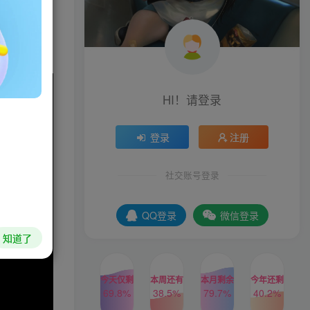
情的。运用
HI！请登录
登录
注册
社交账号登录
QQ登录
微信登录
知道了
今天仅剩
本周还有
本月剩余
今年还剩
69.8%
38.5%
79.7%
40.2%