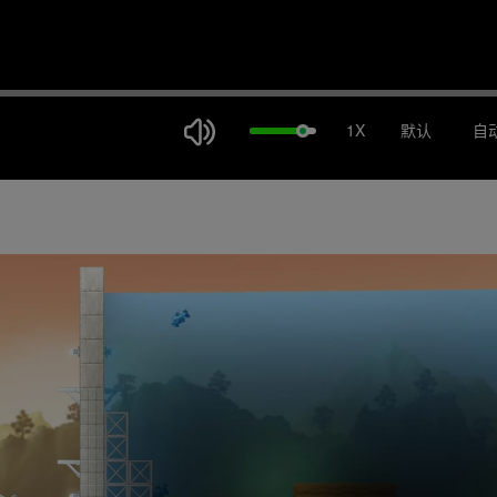
1X
默认
自