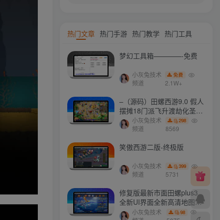
热门文章
热门手游
热门教学
热门工具
梦幻工具箱————-免费
小灰兔技术
免费
频道
2.1W+
–（源码）田螺西游9.0 假人
摆摊18门派飞升渡劫化圣助
战最新BB谛听….
小灰兔技术
298
频道
8569
笑傲西游二版-终极版
小灰兔技术
399
频道
5731
修复版最新市面田螺plus3
全新UI界面全新高清地图18
门派 修复了后门ggeserver
小灰兔技术
98