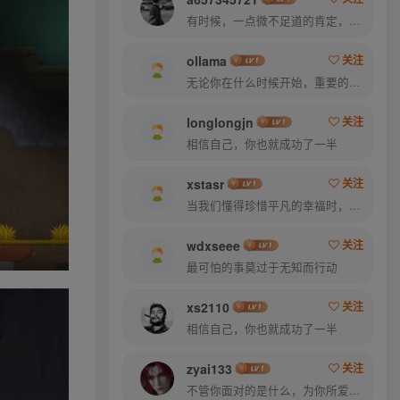
有时候，一点微不足道的肯定，对我却意义非凡
ollama
关注
无论你在什么时候开始，重要的是开始之后就不要停止
longlongjn
关注
相信自己，你也就成功了一半
xstasr
关注
当我们懂得珍惜平凡的幸福时，就已经成了人生的赢家
wdxseee
关注
最可怕的事莫过于无知而行动
xs2110
关注
相信自己，你也就成功了一半
zyai133
关注
不管你面对的是什么，为你所爱的而奋斗都会是值得的