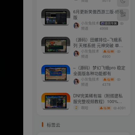
打不开
频道
5075
6月更新笑傲西游三版-终极
版
小灰兔技术
会员专属
频道
4998
（源码）田螺排位–飞蛾系
列 天梯系统 元神突破 单机
免费 含GM工具
小灰兔技术
98
频道
4900
–（源码）梦幻飞蛾pro 稳定
全面版各种功能都有
小灰兔技术
98
频道
4378
DNf完美稀有端（附搭建私
服完整视频教程）100%可
搭建(附完美端升级补丁)
4091
啊哈
38
标签云