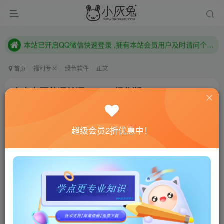
本站已开启QQ微信快速登录 ,拥有本站会员用户及时请问个人中心绑定！
已注册用户及时绑定邮箱,防止忘记资料
本站已开启QQ微信快速登录 ,拥有本站会员用户及时请问个人中心绑定！
首页
福利专区
绿色软件
正文
安卓考研英语单词v12.4.5绿化版
小灰兔技术频道
关注
私信
4年前更新
超级会员2折优惠中！
760
128
联网教程： 内附教程
单机教程： 内附教程
不懂的话联系客服！！！
软件介绍
考研英语单词APP是一款精心设计的、使用方便、体积