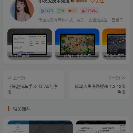
小灰兔技术频道
关注
3479
8
33
318W+
传递光亮有两种方式：成为一支蜡烛或当一面镜子
梦幻工具箱————-免费
–（源码）田螺西游9.0 假人摆摊18门派飞升渡劫化圣助战最新BB谛听….
笑傲西游二版-
上一篇
下一篇
《侠盗猎车手5》GTA5纯净
驱动人生海外版v8.1.2.12绿
版
色版
相关推荐