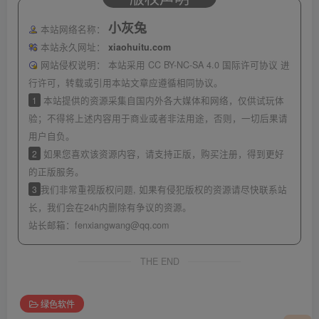
小灰兔
本站网络名称：
本站永久网址：
xiaohuitu.com
网站侵权说明：
本站采用 CC BY-NC-SA 4.0 国际许可协议 进
行许可，转载或引用本站文章应遵循相同协议。
1
本站提供的资源采集自国内外各大媒体和网络，仅供试玩体
验；不得将上述内容用于商业或者非法用途，否则，一切后果请
用户自负。
2
如果您喜欢该资源内容，请支持正版，购买注册，得到更好
的正版服务。
3
我们非常重视版权问题, 如果有侵犯版权的资源请尽快联系站
长，我们会在24h内删除有争议的资源。
站长邮箱：
fenxiangwang@qq.com
THE END
绿色软件