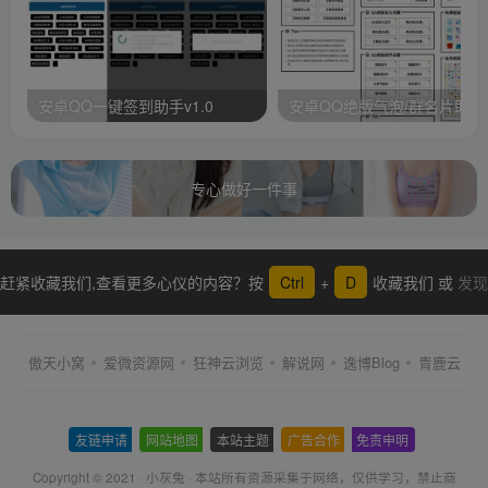
安卓QQ一键签到助手v1.0
安卓QQ绝版气泡/群名片助手
专心做好一件事
赶紧收藏我们,查看更多心仪的内容？按
Ctrl
+
D
收藏我们 或
发现
更多
傲天小窝
爱微资源网
狂神云浏览
解说网
逸博Blog
青鹿云
友链申请
-
网站地图
-
本站主题
-
广告合作
-
免责申明
-
Copyright © 2021 ·
小灰兔
·
本站所有资源采集于网络
，仅供学习，禁止商