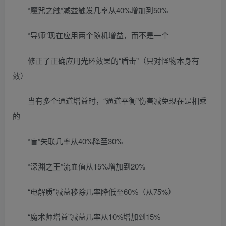
“魔咒之触”减益触发几率从40%增加到50%
“导师”现在应用两个随机增益，而不是一个
修正了正确应用光环效果的“盾击”（只对怪物本身有
效）
当有多个通道增益时，“通道平衡”伤害减免现在是相乘
的
“盲”失联几率从40%降至30%
“深渊之王”流血值从15%增加到20%
“电解质”减益移除几率降低至60%（从75%）
“魔术师增益”减益几率从10%增加到15%