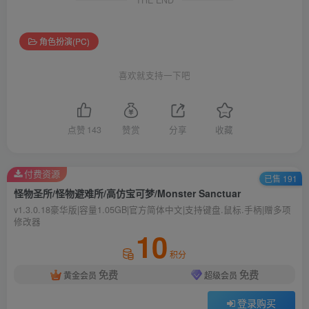
THE END
角色扮演(PC)
喜欢就支持一下吧
点赞
143
赞赏
分享
收藏
付费资源
已售 191
怪物圣所/怪物避难所/高仿宝可梦/Monster Sanctuar
v1.3.0.18豪华版|容量1.05GB|官方简体中文|支持键盘.鼠标.手柄|赠多项
修改器
10
积分
免费
免费
黄金会员
超级会员
登录购买