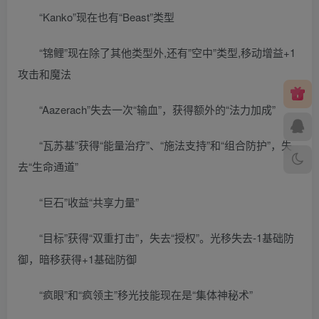
“Kanko”现在也有“Beast”类型
“锦鲤”现在除了其他类型外,还有”空中”类型,移动增益+1
攻击和魔法
“Aazerach”失去一次“输血”，获得额外的“法力加成”
“瓦苏基”获得“能量治疗”、“施法支持”和“组合防护”，失
去“生命通道”
“巨石”收益“共享力量”
“目标”获得“双重打击”，失去“授权”。光移失去-1基础防
御，暗移获得+1基础防御
“疯眼”和“疯领主”移光技能现在是“集体神秘术”