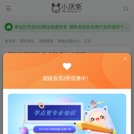
本站已开启QQ微信快速登录 ,拥有本站会员用户及时请问个人中心绑定！
已注册用户及时绑定邮箱,防止忘记资料
本站已开启QQ微信快速登录 ,拥有本站会员用户及时请问个人中心绑定！
首页
福利专区
电脑游戏
角色扮演(PC)
正文
怪物圣所/怪物避难所/高仿宝可梦/Monster
Sanctuar
小灰兔技术频道
关注
私信
超级会员2折优惠中！
4年前更新
0
518
143
联网教程： 内附教程
单机教程： 内附教程
不懂的话联系客服！！！
本站的资源转载自国内外各大媒体和网络，仅供试玩体
验。如果您喜欢该游戏内容，请支持正版
→→→
正版购买