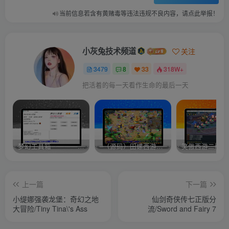
当前信息若含有黄赌毒等违法违规不良内容，请点此举报！
小灰兔技术频道
关注
3479
8
33
318W+
把活着的每一天看作生命的最后一天
梦幻工具箱————-免费
–（源码）田螺西游9.0 假人摆摊18门派飞升渡劫化圣助战最新BB谛听….
笑傲西游二版-
上一篇
下一篇
小缇娜强袭龙堡：奇幻之地
仙剑奇侠传七正版分
大冒险/Tiny Tina\'s Ass
流/Sword and Fairy 7