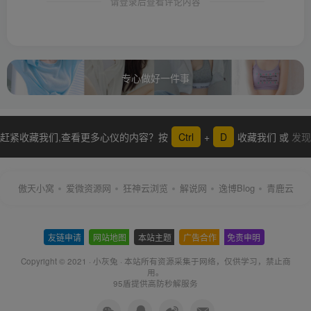
请登录后查看评论内容
专心做好一件事
赶紧收藏我们,查看更多心仪的内容？按
Ctrl
+
D
收藏我们 或
发现
更多
傲天小窝
爱微资源网
狂神云浏览
解说网
逸博Blog
青鹿云
友链申请
-
网站地图
-
本站主题
-
广告合作
-
免责申明
-
Copyright © 2021 ·
小灰兔
·
本站所有资源采集于网络
，仅供学习，禁止商
用。
95盾提供高防秒解服务