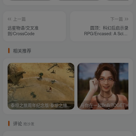
上一篇
下一篇
远星物语/交叉准
圆顶：科幻后启示录
则/CrossCode
RPG/Encased: A Sci-Fi
Post-Apocaly
相关推荐
泰坦之旅周年纪念版/泰坦之旅：不朽王座/Titan Quest Anniversary Edition
与你在
评论
抢沙发