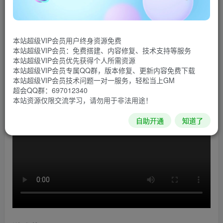
《僵尸毁灭工程》是一款末日生存模拟游戏。游戏中充
满着诡异和压抑的气氛，除了在房内短暂停留，和在外与僵
本站超级VIP会员用户终身资源免费
尸群拼斗以外，主角会经常奔跑在漆黑的雨夜，收集、打造
本站超级VIP会员：免费搭建、内容修复、技术支持等服务
物品和工具，拯救危难中的女友，生存下去，等待阳光的降
本站超级VIP会员优先获得个人所需资源
本站超级VIP会员专属QQ群，版本修复、更新内容免费下载
临……
本站超级VIP会员技术问题一对一服务，轻松当上GM
超会QQ群：697012340
游戏视频
本站资源仅限交流学习，请勿用于非法用途！
自助开通
知道了