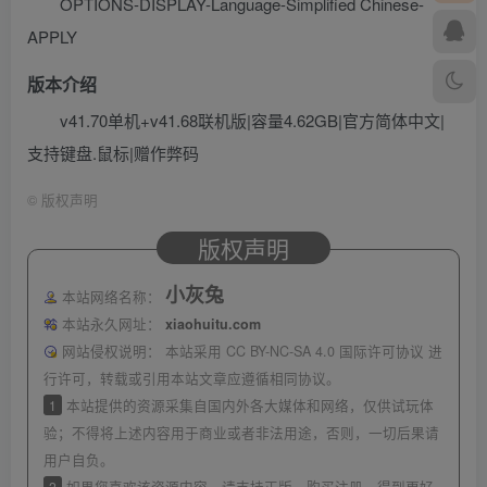
OPTIONS-DISPLAY-Language-Simplified Chinese-
APPLY
版本介绍
v41.70单机+v41.68联机版|容量4.62GB|官方简体中文|
支持键盘.鼠标|赠作弊码
©
版权声明
版权声明
小灰兔
本站网络名称：
本站永久网址：
xiaohuitu.com
网站侵权说明：
本站采用 CC BY-NC-SA 4.0 国际许可协议 进
行许可，转载或引用本站文章应遵循相同协议。
1
本站提供的资源采集自国内外各大媒体和网络，仅供试玩体
验；不得将上述内容用于商业或者非法用途，否则，一切后果请
用户自负。
2
如果您喜欢该资源内容，请支持正版，购买注册，得到更好