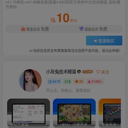
v41.70单机+v41.68联机版|容量4.62GB|官方简体中文|支持键盘.鼠标|赠
作弊码
10
积分
免费
免费
黄金会员
超级会员
登录购买
当前信息若含有黄赌毒等违法违规不良内容，请点此举报！
小灰兔技术频道
关注
3479
8
33
318W+
开心点，别担心，微笑就好
梦幻工具箱————-免费
–（源码）田螺西游9.0 假人摆摊18门派飞升渡劫化圣助战最新BB谛听….
笑傲西游二版-