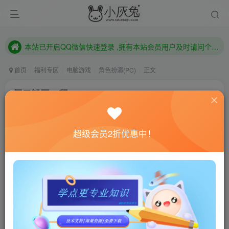
本站已开启QQ微信快速登录 ,拥有本站会员用户及时请问个人中心绑定！
已注册用户及时绑定邮箱,防止忘记资料
本站已开启QQ微信快速登录 ,拥有本站会员用户及时请问个人中心绑定！
首页
福利专区
电脑游戏
角色扮演(PC)
正文
僵尸毁灭工程/Project Zomboid
小灰兔技术频道
关注
私信
4年前更新
超级会员2折优惠中！
0
891
150
联网教程： 内附教程
单机教程： 内附教程
不懂的话联系客服！！！
本站的资源转载自国内外各大媒体和网络，仅供试玩体
验。如果您喜欢该游戏内容，请支持正版
→→→
正版购买
游戏介绍